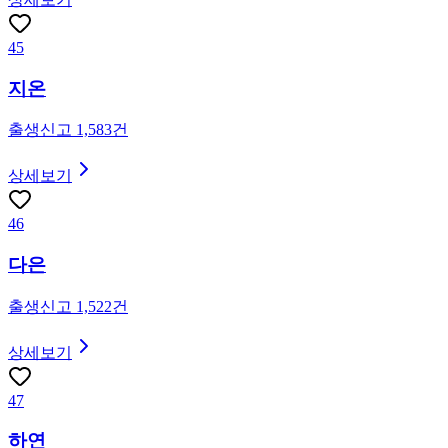
45
지온
출생신고
1,583
건
상세보기
46
다은
출생신고
1,522
건
상세보기
47
하연