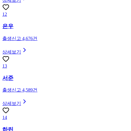
상세보기
12
은우
출생신고
4,676
건
상세보기
13
서준
출생신고
4,589
건
상세보기
14
하린