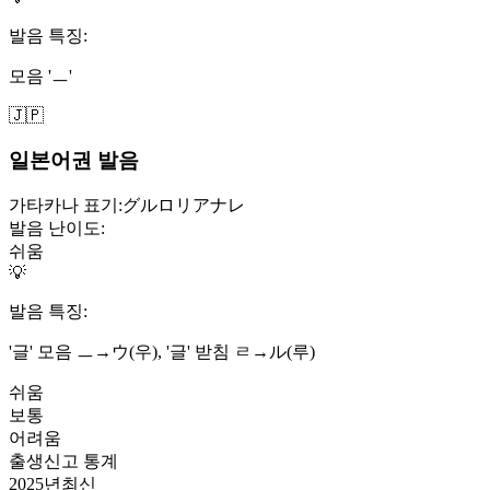
발음 특징:
모음 'ㅡ'
🇯🇵
일본어권 발음
가타카나 표기:
グルロリアナレ
발음 난이도:
쉬움
💡
발음 특징:
'글' 모음 ㅡ→ウ(우), '글' 받침 ㄹ→ル(루)
쉬움
보통
어려움
출생신고 통계
2025
년
최신