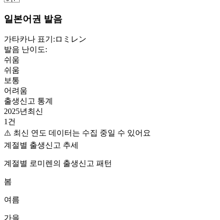
일본어권 발음
가타카나 표기:
ロミレン
발음 난이도:
쉬움
쉬움
보통
어려움
출생신고 통계
2025
년
최신
1
건
⚠️ 최신 연도 데이터는 수집 중일 수 있어요
계절별 출생신고 추세
계절별
로미렌
의 출생신고 패턴
봄
여름
가을