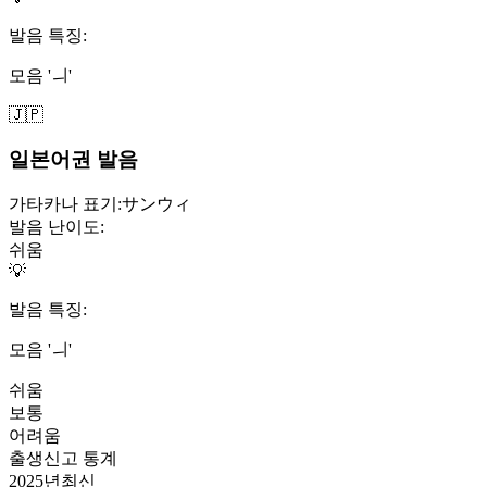
발음 특징:
모음 'ㅢ'
🇯🇵
일본어권 발음
가타카나 표기:
サンウィ
발음 난이도:
쉬움
💡
발음 특징:
모음 'ㅢ'
쉬움
보통
어려움
출생신고 통계
2025
년
최신