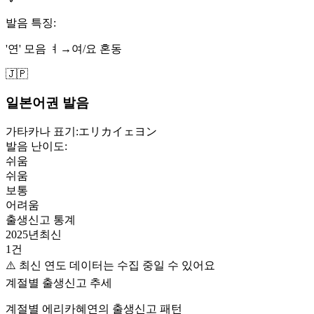
발음 특징:
'연' 모음 ㅕ→여/요 혼동
🇯🇵
일본어권 발음
가타카나 표기:
エリカイェヨン
발음 난이도:
쉬움
쉬움
보통
어려움
출생신고 통계
2025
년
최신
1
건
⚠️ 최신 연도 데이터는 수집 중일 수 있어요
계절별 출생신고 추세
계절별
에리카혜연
의 출생신고 패턴