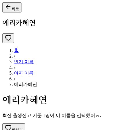
뒤로
에리카혜연
홈
/
인기 이름
/
여자
이름
/
에리카혜연
에리카혜연
최신 출생신고 기준
1
명이 이 이름을 선택했어요.
찜하기