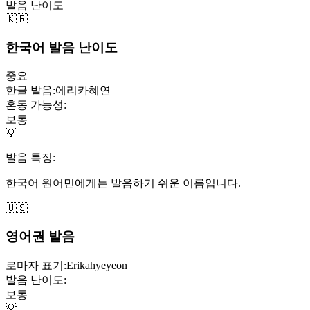
발음 난이도
🇰🇷
한국어 발음 난이도
중요
한글 발음:
에리카혜연
혼동 가능성:
보통
💡
발음 특징:
한국어 원어민에게는 발음하기 쉬운 이름입니다.
🇺🇸
영어권 발음
로마자 표기:
Erikahyeyeon
발음 난이도:
보통
💡