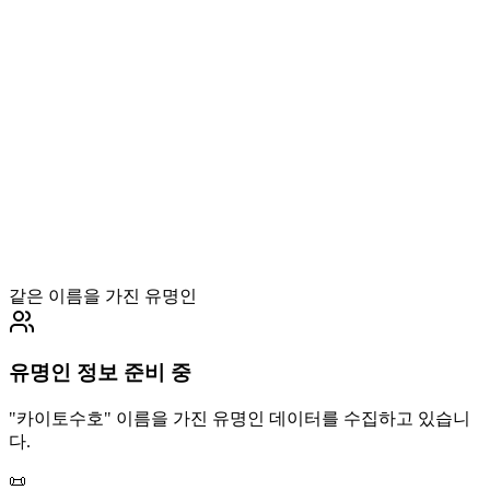
같은 이름을 가진 유명인
유명인 정보 준비 중
"
카이토수호
" 이름을 가진 유명인 데이터를 수집하고 있습니
다.
📜