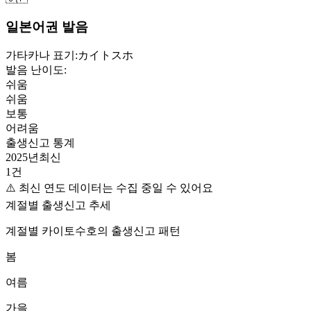
일본어권 발음
가타카나 표기:
カイトスホ
발음 난이도:
쉬움
쉬움
보통
어려움
출생신고 통계
2025
년
최신
1
건
⚠️ 최신 연도 데이터는 수집 중일 수 있어요
계절별 출생신고 추세
계절별
카이토수호
의 출생신고 패턴
봄
여름
가을