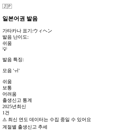
🇯🇵
일본어권 발음
가타카나 표기:
ウィヘン
발음 난이도:
쉬움
💡
발음 특징:
모음 'ㅟ'
쉬움
보통
어려움
출생신고 통계
2025
년
최신
1
건
⚠️ 최신 연도 데이터는 수집 중일 수 있어요
계절별 출생신고 추세