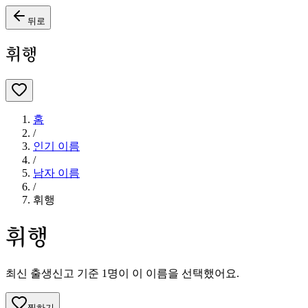
뒤로
휘행
홈
/
인기 이름
/
남자
이름
/
휘행
휘행
최신 출생신고 기준
1
명이 이 이름을 선택했어요.
찜하기