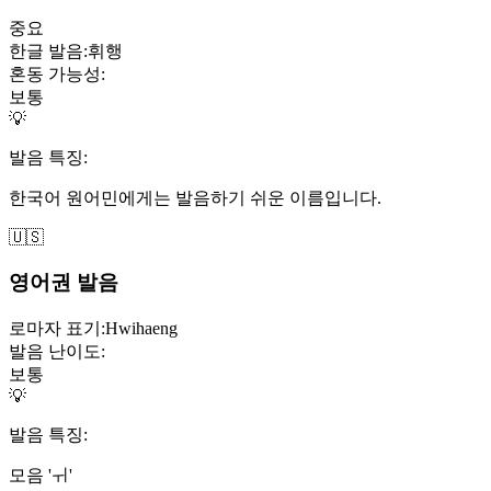
중요
한글 발음:
휘행
혼동 가능성:
보통
💡
발음 특징:
한국어 원어민에게는 발음하기 쉬운 이름입니다.
🇺🇸
영어권 발음
로마자 표기:
Hwihaeng
발음 난이도:
보통
💡
발음 특징:
모음 'ㅟ'