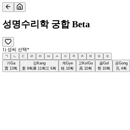
성명수리학 궁합
Beta
1) 성씨 선택
*
ㄱ
ㄴ
ㄷ
ㄹ
ㅁ
ㅂ
ㅅ
ㅇ
ㅈ
ㅊ
ㅌ
ㅍ
ㅎ
가
Ga
강
Kang
계
Gye
고
Ko/Go
골
Gol
공
Gong
賈
13
획
姜
9
획
康
11
획
江
6
획
桂
10
획
高
10
획
骨
10
획
孔
4
획