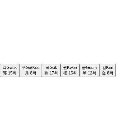
곽
Gwak
구
Gu/Koo
국
Guk
권
Kwon
금
Geum
김
Kim
郭
15
획
具
8
획
鞠
17
획
權
15
획
琴
12
획
金
8
획