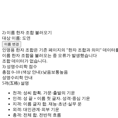
2) 이름 한자 조합 불러오기
대상 이름:
도연
이름 변경
인명용 한자 조합은 기존 페이지의 "한자 조합과 의미" 데이터
이름 한자 조합을 불러오는 중 오류가 발생했습니다
조합 데이터가 없습니다.
3) 성명수리학 점수
총점 0–
10
(색상 안내):
낮음
보통
높음
성명수리학 안내
5격(五格) 설명
천격
: 성씨 합획. 가문·출발의 기운
인격
: 성 끝 + 이름 첫 글자. 성격·중심 기운
지격
: 이름 글자 합. 재능·초년·실무 운
외격
: 대인관계·외부 기운
총격
: 전체 합. 전반적 흐름