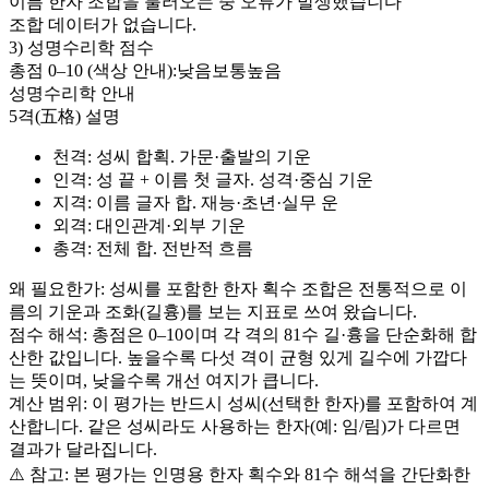
이름 한자 조합을 불러오는 중 오류가 발생했습니다
조합 데이터가 없습니다.
3) 성명수리학 점수
총점 0–
10
(색상 안내):
낮음
보통
높음
성명수리학 안내
5격(五格) 설명
천격
: 성씨 합획. 가문·출발의 기운
인격
: 성 끝 + 이름 첫 글자. 성격·중심 기운
지격
: 이름 글자 합. 재능·초년·실무 운
외격
: 대인관계·외부 기운
총격
: 전체 합. 전반적 흐름
왜 필요한가: 성씨를 포함한 한자 획수 조합은 전통적으로 이
름의 기운과 조화(길흉)를 보는 지표로 쓰여 왔습니다.
점수 해석: 총점은 0–
10
이며 각 격의 81수 길·흉을 단순화해 합
산한 값입니다. 높을수록 다섯 격이 균형 있게 길수에 가깝다
는 뜻이며, 낮을수록 개선 여지가 큽니다.
계산 범위: 이 평가는 반드시
성씨(선택한 한자)
를 포함하여 계
산합니다. 같은 성씨라도 사용하는 한자(예: 임/림)가 다르면
결과가 달라집니다.
⚠️ 참고: 본 평가는 인명용 한자 획수와 81수 해석을 간단화한