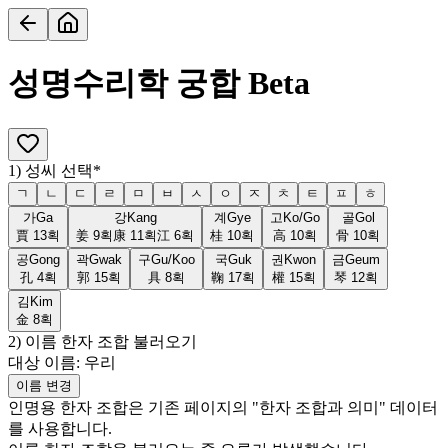
성명수리학 궁합
Beta
1) 성씨 선택
*
ㄱ
ㄴ
ㄷ
ㄹ
ㅁ
ㅂ
ㅅ
ㅇ
ㅈ
ㅊ
ㅌ
ㅍ
ㅎ
가
Ga
강
Kang
계
Gye
고
Ko/Go
골
Gol
賈
13
획
姜
9
획
康
11
획
江
6
획
桂
10
획
高
10
획
骨
10
획
공
Gong
곽
Gwak
구
Gu/Koo
국
Guk
권
Kwon
금
Geum
孔
4
획
郭
15
획
具
8
획
鞠
17
획
權
15
획
琴
12
획
김
Kim
金
8
획
2) 이름 한자 조합 불러오기
대상 이름:
우리
이름 변경
인명용 한자 조합은 기존 페이지의 "한자 조합과 의미" 데이터
를 사용합니다.