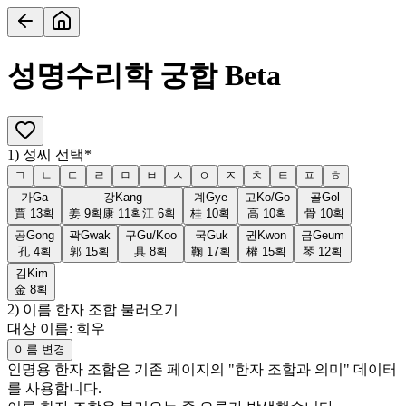
성명수리학 궁합
Beta
1) 성씨 선택
*
ㄱ
ㄴ
ㄷ
ㄹ
ㅁ
ㅂ
ㅅ
ㅇ
ㅈ
ㅊ
ㅌ
ㅍ
ㅎ
가
Ga
강
Kang
계
Gye
고
Ko/Go
골
Gol
賈
13
획
姜
9
획
康
11
획
江
6
획
桂
10
획
高
10
획
骨
10
획
공
Gong
곽
Gwak
구
Gu/Koo
국
Guk
권
Kwon
금
Geum
孔
4
획
郭
15
획
具
8
획
鞠
17
획
權
15
획
琴
12
획
김
Kim
金
8
획
2) 이름 한자 조합 불러오기
대상 이름:
희우
이름 변경
인명용 한자 조합은 기존 페이지의 "한자 조합과 의미" 데이터
를 사용합니다.