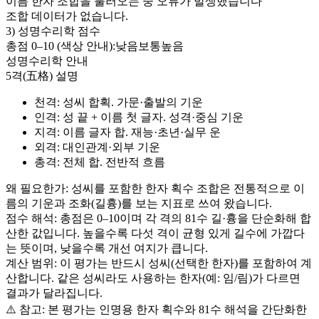
이름 한자 조합을 불러오는 중 오류가 발생했습니다
조합 데이터가 없습니다.
3) 성명수리학 점수
총점 0–
10
(색상 안내):
낮음
보통
높음
성명수리학 안내
5격(五格) 설명
천격
: 성씨 합획. 가문·출발의 기운
인격
: 성 끝 + 이름 첫 글자. 성격·중심 기운
지격
: 이름 글자 합. 재능·초년·실무 운
외격
: 대인관계·외부 기운
총격
: 전체 합. 전반적 흐름
왜 필요한가: 성씨를 포함한 한자 획수 조합은 전통적으로 이
름의 기운과 조화(길흉)를 보는 지표로 쓰여 왔습니다.
점수 해석: 총점은 0–
10
이며 각 격의 81수 길·흉을 단순화해 합
산한 값입니다. 높을수록 다섯 격이 균형 있게 길수에 가깝다
는 뜻이며, 낮을수록 개선 여지가 큽니다.
계산 범위: 이 평가는 반드시
성씨(선택한 한자)
를 포함하여 계
산합니다. 같은 성씨라도 사용하는 한자(예: 임/림)가 다르면
결과가 달라집니다.
⚠️ 참고: 본 평가는 인명용 한자 획수와 81수 해석을 간단화한