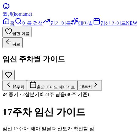
코넴(korname)
홈
이름 검색
인기 이름
테마별
임신 가이드
NE
찜한 이름
뒤로
임신 주차별 가이드
16
주차
출산 가이드 페이지로
18
주차
🌿
중기
·
2
삼분기
⏳
23
주 남음(40주 기준)
17
주차 임신 가이드
임신 17주차: 태아 발달과 산모가 확인할 점