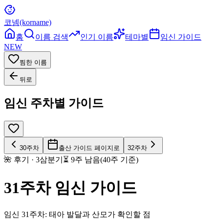
코넴(korname)
홈
이름 검색
인기 이름
테마별
임신 가이드
NEW
찜한 이름
뒤로
임신 주차별 가이드
30
주차
출산 가이드 페이지로
32
주차
🌺
후기
·
3
삼분기
⏳
9
주 남음(40주 기준)
31
주차 임신 가이드
임신 31주차: 태아 발달과 산모가 확인할 점