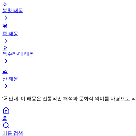
🦅
봉황 태몽
🕊️
학 태몽
🦅
독수리/매 태몽
⛰️
산 태몽
💡 안내:
이 해몽은 전통적인 해석과 문화적 의미를 바탕으로 작
홈
이름 검색