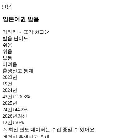
🇯🇵
일본어권 발음
가타카나 표기:
ガヨン
발음 난이도:
쉬움
쉬움
보통
어려움
출생신고 통계
2023
년
19
건
2024
년
43
건
↑
126.3
%
2025
년
24
건
↓
44.2
%
2026
년
최신
12
건
↓
50
%
⚠️ 최신 연도 데이터는 수집 중일 수 있어요
계절별 출생신고 추세