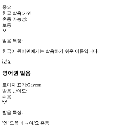
중요
한글 발음:
가연
혼동 가능성:
보통
💡
발음 특징:
한국어 원어민에게는 발음하기 쉬운 이름입니다.
🇺🇸
영어권 발음
로마자 표기:
Gayeon
발음 난이도:
쉬움
💡
발음 특징:
'연' 모음 ㅕ→여/요 혼동