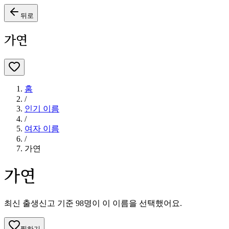
뒤로
가연
홈
/
인기 이름
/
여자
이름
/
가연
가연
최신 출생신고 기준
98
명이 이 이름을 선택했어요.
찜하기