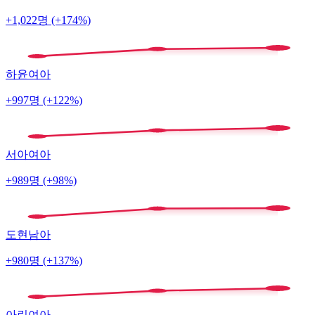
+1,022명 (+174%)
하윤
여아
+997명 (+122%)
서아
여아
+989명 (+98%)
도현
남아
+980명 (+137%)
아린
여아