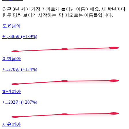
최근 3년 사이 가장 가파르게 늘어난 이름이에요. 새 학년마다
한두 명씩 보이기 시작하는, 막 떠오르는 이름들입니다.
도윤
남아
+1,346명 (+139%)
이현
남아
+1,270명 (+134%)
하린
여아
+1,202명 (+207%)
서윤
여아