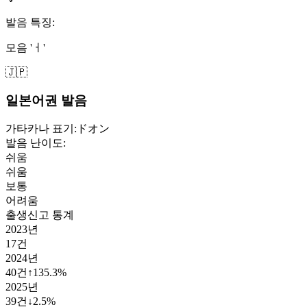
발음 특징:
모음 'ㅓ'
🇯🇵
일본어권 발음
가타카나 표기:
ドオン
발음 난이도:
쉬움
쉬움
보통
어려움
출생신고 통계
2023
년
17
건
2024
년
40
건
↑
135.3
%
2025
년
39
건
↓
2.5
%