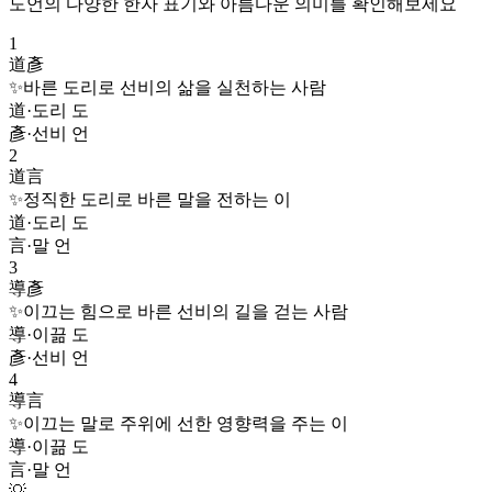
도언
의 다양한 한자 표기와 아름다운 의미를 확인해보세요
1
道彥
✨
바른 도리로 선비의 삶을 실천하는 사람
道
·
도리 도
彥
·
선비 언
2
道言
✨
정직한 도리로 바른 말을 전하는 이
道
·
도리 도
言
·
말 언
3
導彥
✨
이끄는 힘으로 바른 선비의 길을 걷는 사람
導
·
이끎 도
彥
·
선비 언
4
導言
✨
이끄는 말로 주위에 선한 영향력을 주는 이
導
·
이끎 도
言
·
말 언
💡