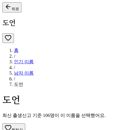
뒤로
도언
홈
/
인기 이름
/
남자
이름
/
도언
도언
최신 출생신고 기준
106
명이 이 이름을 선택했어요.
찜하기