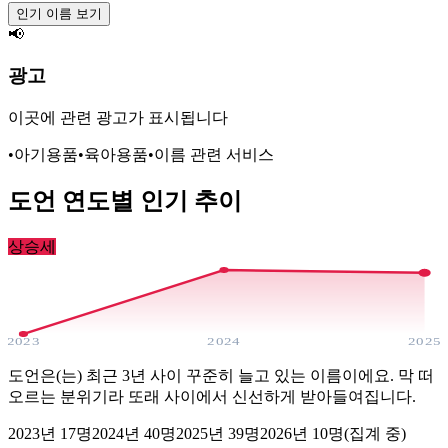
인기 이름 보기
📢
광고
이곳에 관련 광고가 표시됩니다
•
아기용품
•
육아용품
•
이름 관련 서비스
도언
연도별 인기 추이
상승세
2023
2024
2025
도언은(는) 최근 3년 사이 꾸준히 늘고 있는 이름이에요. 막 떠
오르는 분위기라 또래 사이에서 신선하게 받아들여집니다.
2023
년
17
명
2024
년
40
명
2025
년
39
명
2026년
10
명(집계 중)