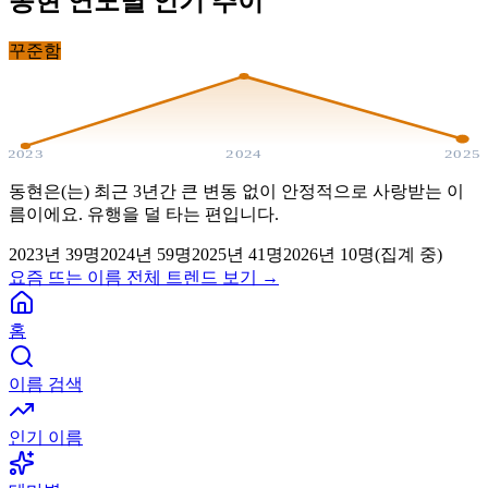
동현
연도별 인기 추이
꾸준함
2023
2024
2025
동현은(는) 최근 3년간 큰 변동 없이 안정적으로 사랑받는 이
름이에요. 유행을 덜 타는 편입니다.
2023
년
39
명
2024
년
59
명
2025
년
41
명
2026년
10
명(집계 중)
요즘 뜨는 이름 전체 트렌드 보기 →
홈
이름 검색
인기 이름