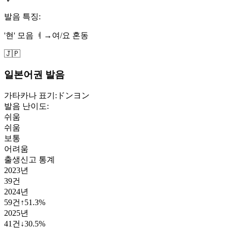
발음 특징:
'현' 모음 ㅕ→여/요 혼동
🇯🇵
일본어권 발음
가타카나 표기:
ドンヨン
발음 난이도:
쉬움
쉬움
보통
어려움
출생신고 통계
2023
년
39
건
2024
년
59
건
↑
51.3
%
2025
년
41
건
↓
30.5
%