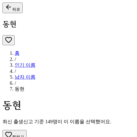
뒤로
동현
홈
/
인기 이름
/
남자
이름
/
동현
동현
최신 출생신고 기준
149
명이 이 이름을 선택했어요.
찜하기