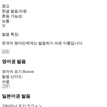
중요
한글 발음:
라원
혼동 가능성:
보통
💡
발음 특징:
한국어 원어민에게는 발음하기 쉬운 이름입니다.
🇺🇸
영어권 발음
로마자 표기:
Rawon
발음 난이도:
쉬움
🇯🇵
일본어권 발음
가타카나 표기:
ラウォン