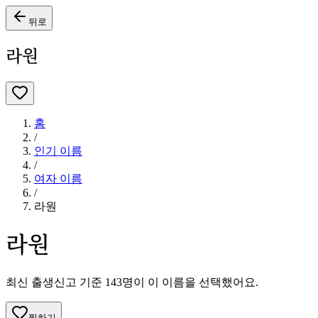
뒤로
라원
홈
/
인기 이름
/
여자
이름
/
라원
라원
최신 출생신고 기준
143
명이 이 이름을 선택했어요.
찜하기