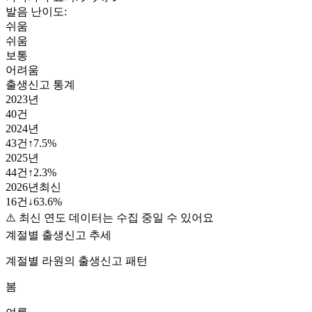
발음 난이도:
쉬움
쉬움
보통
어려움
출생신고 통계
2023
년
40
건
2024
년
43
건
↑
7.5
%
2025
년
44
건
↑
2.3
%
2026
년
최신
16
건
↓
63.6
%
⚠️ 최신 연도 데이터는 수집 중일 수 있어요
계절별 출생신고 추세
계절별
라원
의 출생신고 패턴
봄