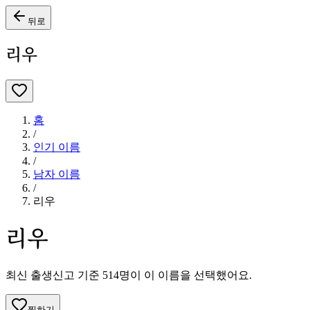
뒤로
리우
홈
/
인기 이름
/
남자
이름
/
리우
리우
최신 출생신고 기준
514
명이 이 이름을 선택했어요.
찜하기