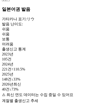
일본어권 발음
가타카나 표기:
リウ
발음 난이도:
쉬움
쉬움
보통
어려움
출생신고 통계
2023
년
105
건
2024
년
221
건
↑
110.5
%
2025
년
148
건
↓
33
%
2026
년
최신
40
건
↓
73
%
⚠️ 최신 연도 데이터는 수집 중일 수 있어요
계절별 출생신고 추세