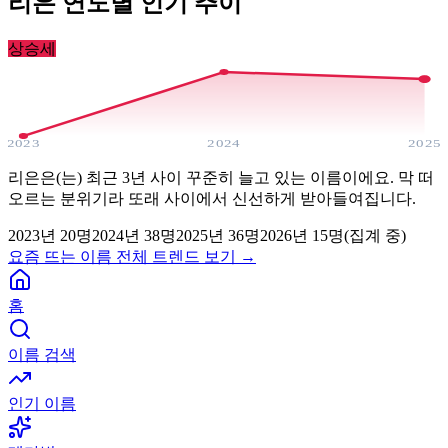
리은
연도별 인기 추이
상승세
2023
2024
2025
리은은(는) 최근 3년 사이 꾸준히 늘고 있는 이름이에요. 막 떠
오르는 분위기라 또래 사이에서 신선하게 받아들여집니다.
2023
년
20
명
2024
년
38
명
2025
년
36
명
2026년
15
명(집계 중)
요즘 뜨는 이름 전체 트렌드 보기 →
홈
이름 검색
인기 이름