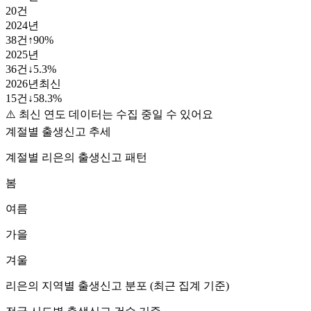
20
건
2024
년
38
건
↑
90
%
2025
년
36
건
↓
5.3
%
2026
년
최신
15
건
↓
58.3
%
⚠️ 최신 연도 데이터는 수집 중일 수 있어요
계절별 출생신고 추세
계절별
리은
의 출생신고 패턴
봄
여름
가을
겨울
리은
의 지역별 출생신고 분포 (최근 집계 기준)