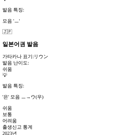
발음 특징:
모음 'ㅡ'
🇯🇵
일본어권 발음
가타카나 표기:
リウン
발음 난이도:
쉬움
💡
발음 특징:
'은' 모음 ㅡ→ウ(우)
쉬움
보통
어려움
출생신고 통계
2023
년