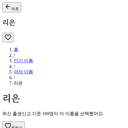
뒤로
리은
홈
/
인기 이름
/
여자
이름
/
리은
리은
최신 출생신고 기준
109
명이 이 이름을 선택했어요.
찜하기