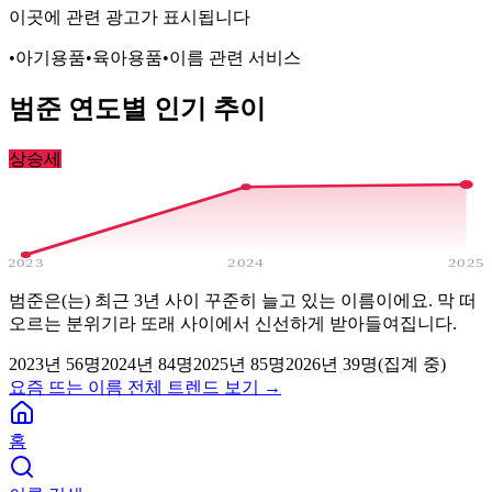
이곳에 관련 광고가 표시됩니다
•
아기용품
•
육아용품
•
이름 관련 서비스
범준
연도별 인기 추이
상승세
2023
2024
2025
범준은(는) 최근 3년 사이 꾸준히 늘고 있는 이름이에요. 막 떠
오르는 분위기라 또래 사이에서 신선하게 받아들여집니다.
2023
년
56
명
2024
년
84
명
2025
년
85
명
2026년
39
명(집계 중)
요즘 뜨는 이름 전체 트렌드 보기 →
홈