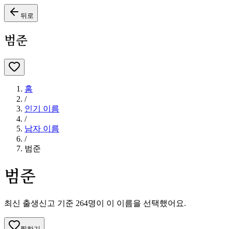
뒤로
범준
홈
/
인기 이름
/
남자
이름
/
범준
범준
최신 출생신고 기준
264
명이 이 이름을 선택했어요.
찜하기