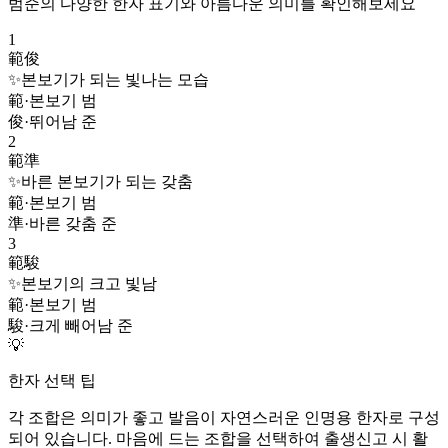
범준
의 다양한 한자 표기와 아름다운 의미를 확인해보세요
1
範俊
✨
본보기가 되는 빛나는 모습
範
·
본보기 범
俊
·
뛰어남 준
2
範準
✨
바른 본보기가 되는 갖춤
範
·
본보기 범
準
·
바른 갖춤 준
3
範駿
✨
본보기의 크고 빛남
範
·
본보기 범
駿
·
크게 빼어남 준
💡
한자 선택 팁
각 조합은 의미가 좋고 발음이 자연스러운 인명용 한자로 구성
되어 있습니다. 마음에 드는 조합을 선택하여 출생신고 시 활