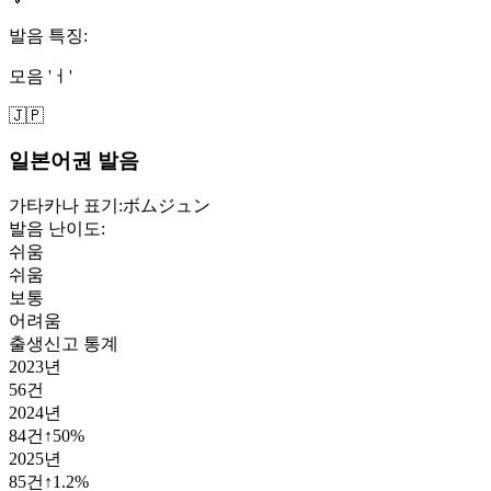
발음 특징:
모음 'ㅓ'
🇯🇵
일본어권 발음
가타카나 표기:
ボムジュン
발음 난이도:
쉬움
쉬움
보통
어려움
출생신고 통계
2023
년
56
건
2024
년
84
건
↑
50
%
2025
년
85
건
↑
1.2
%