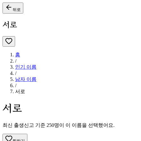
뒤로
서로
홈
/
인기 이름
/
남자
이름
/
서로
서로
최신 출생신고 기준
250
명이 이 이름을 선택했어요.
찜하기