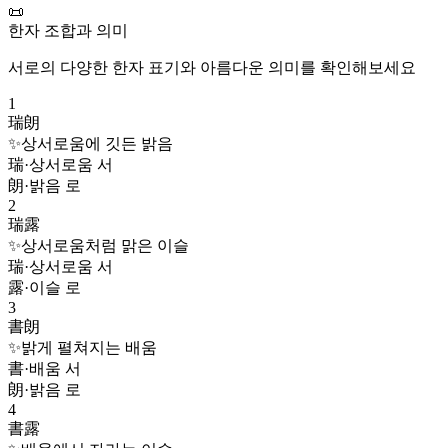
📜
한자 조합과 의미
서로
의 다양한 한자 표기와 아름다운 의미를 확인해보세요
1
瑞朗
✨
상서로움에 깃든 밝음
瑞
·
상서로움 서
朗
·
밝음 로
2
瑞露
✨
상서로움처럼 맑은 이슬
瑞
·
상서로움 서
露
·
이슬 로
3
書朗
✨
밝게 펼쳐지는 배움
書
·
배움 서
朗
·
밝음 로
4
書露