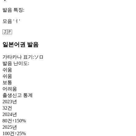
발음 특징:
모음 'ㅓ'
🇯🇵
일본어권 발음
가타카나 표기:
ソロ
발음 난이도:
쉬움
쉬움
보통
어려움
출생신고 통계
2023
년
32
건
2024
년
80
건
↑
150
%
2025
년
100
건
↑
25
%