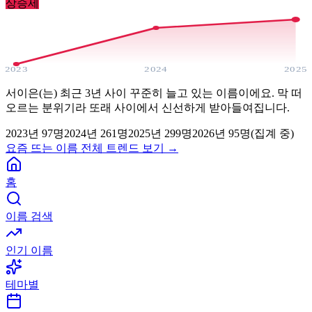
상승세
2023
2024
2025
서이은(는) 최근 3년 사이 꾸준히 늘고 있는 이름이에요. 막 떠
오르는 분위기라 또래 사이에서 신선하게 받아들여집니다.
2023
년
97
명
2024
년
261
명
2025
년
299
명
2026년
95
명(집계 중)
요즘 뜨는 이름 전체 트렌드 보기 →
홈
이름 검색
인기 이름
테마별