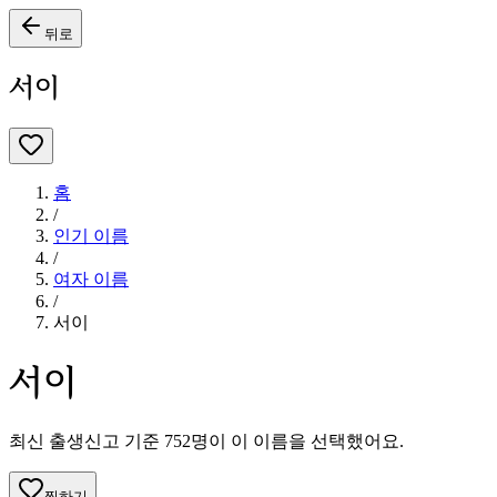
뒤로
서이
홈
/
인기 이름
/
여자
이름
/
서이
서이
최신 출생신고 기준
752
명이 이 이름을 선택했어요.
찜하기