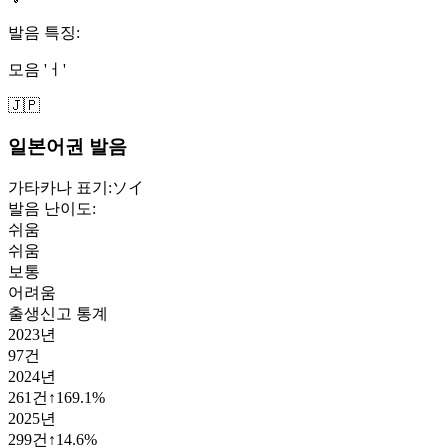
발음 특징:
모음 'ㅓ'
🇯🇵
일본어권 발음
가타카나 표기:
ソイ
발음 난이도:
쉬움
쉬움
보통
어려움
출생신고 통계
2023
년
97
건
2024
년
261
건
↑
169.1
%
2025
년
299
건
↑
14.6
%