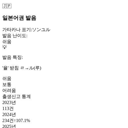
🇯🇵
일본어권 발음
가타카나 표기:
ソンユル
발음 난이도:
쉬움
💡
발음 특징:
'율' 받침 ㄹ→ル(루)
쉬움
보통
어려움
출생신고 통계
2023
년
113
건
2024
년
234
건
↑
107.1
%
2025
년