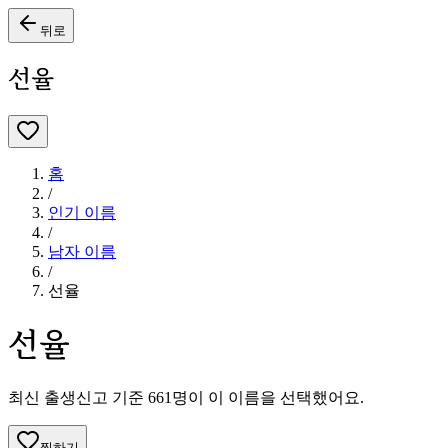
뒤로
선율
홈
/
인기 이름
/
남자
이름
/
선율
선율
최신 출생신고 기준
661
명이 이 이름을 선택했어요.
찜하기