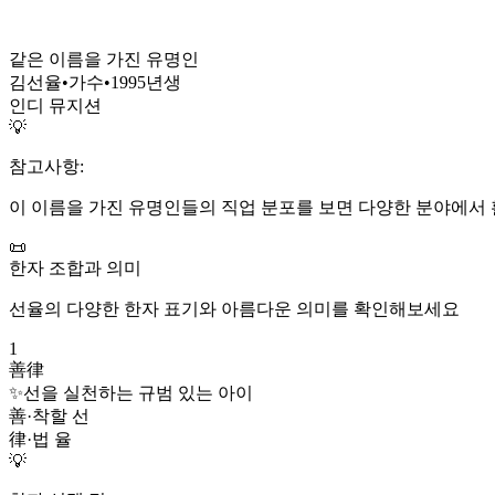
같은 이름을 가진 유명인
김선율
•
가수
•
1995
년생
인디 뮤지션
💡
참고사항:
이 이름을 가진 유명인들의 직업 분포를 보면 다양한 분야에서 
📜
한자 조합과 의미
선율
의 다양한 한자 표기와 아름다운 의미를 확인해보세요
1
善律
✨
선을 실천하는 규범 있는 아이
善
·
착할 선
律
·
법 율
💡