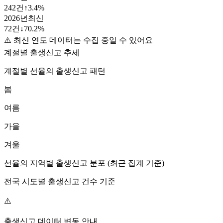
242
건
↑
3.4
%
2026
년
최신
72
건
↓
70.2
%
⚠️ 최신 연도 데이터는 수집 중일 수 있어요
계절별 출생신고 추세
계절별
선율
의 출생신고 패턴
봄
여름
가을
겨울
선율
의 지역별 출생신고 분포 (최근 집계 기준)
전국 시도별 출생신고 건수 기준
⚠️
출생신고 데이터 변동 안내