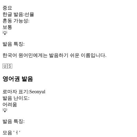
중요
한글 발음:
선율
혼동 가능성:
보통
💡
발음 특징:
한국어 원어민에게는 발음하기 쉬운 이름입니다.
🇺🇸
영어권 발음
로마자 표기:
Seonyul
발음 난이도:
어려움
💡
발음 특징:
모음 'ㅓ'