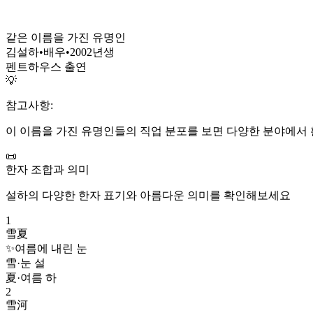
같은 이름을 가진 유명인
김설하
•
배우
•
2002
년생
펜트하우스 출연
💡
참고사항:
이 이름을 가진 유명인들의 직업 분포를 보면 다양한 분야에서 
📜
한자 조합과 의미
설하
의 다양한 한자 표기와 아름다운 의미를 확인해보세요
1
雪夏
✨
여름에 내린 눈
雪
·
눈 설
夏
·
여름 하
2
雪河