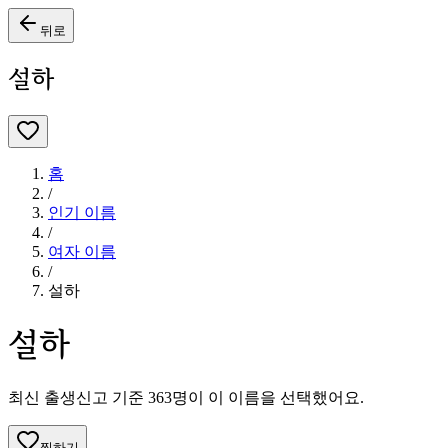
뒤로
설하
홈
/
인기 이름
/
여자
이름
/
설하
설하
최신 출생신고 기준
363
명이 이 이름을 선택했어요.
찜하기