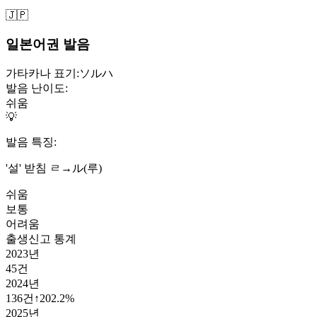
🇯🇵
일본어권 발음
가타카나 표기:
ソルハ
발음 난이도:
쉬움
💡
발음 특징:
'설' 받침 ㄹ→ル(루)
쉬움
보통
어려움
출생신고 통계
2023
년
45
건
2024
년
136
건
↑
202.2
%
2025
년