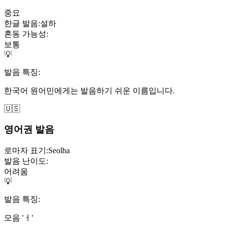
중요
한글 발음:
설하
혼동 가능성:
보통
💡
발음 특징:
한국어 원어민에게는 발음하기 쉬운 이름입니다.
🇺🇸
영어권 발음
로마자 표기:
Seolha
발음 난이도:
어려움
💡
발음 특징:
모음 'ㅓ'