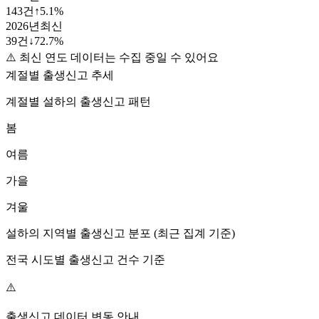
143
건
↑
5.1
%
2026
년
최신
39
건
↓
72.7
%
⚠️ 최신 연도 데이터는 수집 중일 수 있어요
계절별 출생신고 추세
계절별
설하
의 출생신고 패턴
봄
여름
가을
겨울
설하
의 지역별 출생신고 분포 (최근 집계 기준)
전국 시도별 출생신고 건수 기준
⚠️
출생신고 데이터 변동 안내