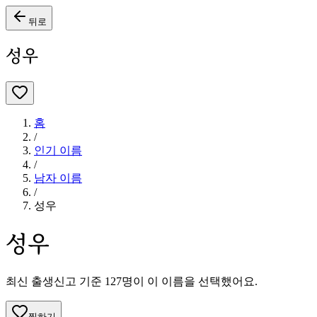
뒤로
성우
홈
/
인기 이름
/
남자
이름
/
성우
성우
최신 출생신고 기준
127
명이 이 이름을 선택했어요.
찜하기