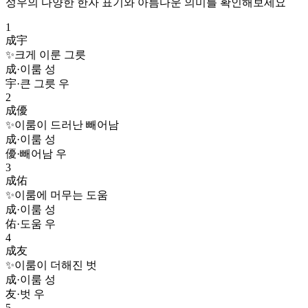
성우
의 다양한 한자 표기와 아름다운 의미를 확인해보세요
1
成宇
✨
크게 이룬 그릇
成
·
이룸 성
宇
·
큰 그릇 우
2
成優
✨
이룸이 드러난 빼어남
成
·
이룸 성
優
·
빼어남 우
3
成佑
✨
이룸에 머무는 도움
成
·
이룸 성
佑
·
도움 우
4
成友
✨
이룸이 더해진 벗
成
·
이룸 성
友
·
벗 우
5