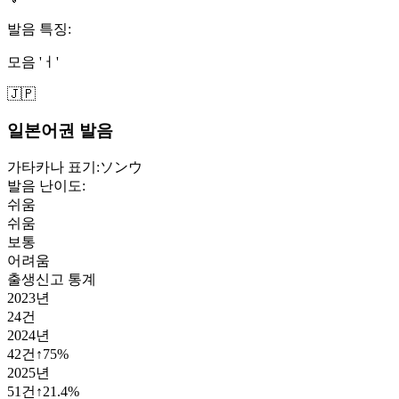
발음 특징:
모음 'ㅓ'
🇯🇵
일본어권 발음
가타카나 표기:
ソンウ
발음 난이도:
쉬움
쉬움
보통
어려움
출생신고 통계
2023
년
24
건
2024
년
42
건
↑
75
%
2025
년
51
건
↑
21.4
%