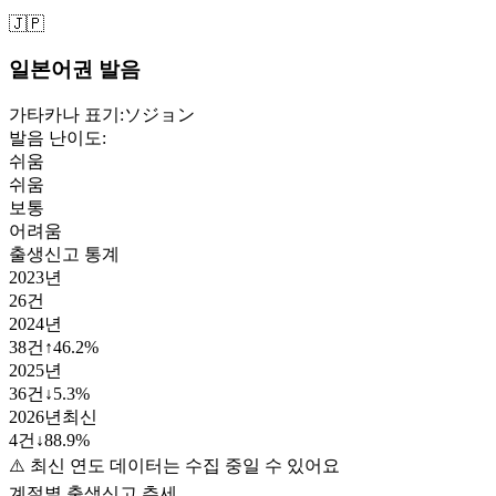
🇯🇵
일본어권 발음
가타카나 표기:
ソジョン
발음 난이도:
쉬움
쉬움
보통
어려움
출생신고 통계
2023
년
26
건
2024
년
38
건
↑
46.2
%
2025
년
36
건
↓
5.3
%
2026
년
최신
4
건
↓
88.9
%
⚠️ 최신 연도 데이터는 수집 중일 수 있어요
계절별 출생신고 추세