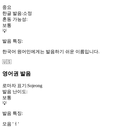
중요
한글 발음:
소정
혼동 가능성:
보통
💡
발음 특징:
한국어 원어민에게는 발음하기 쉬운 이름입니다.
🇺🇸
영어권 발음
로마자 표기:
Sojeong
발음 난이도:
보통
💡
발음 특징:
모음 'ㅓ'