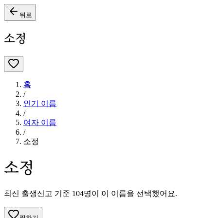
뒤로
소정
홈
/
인기 이름
/
여자
이름
/
소정
소정
최신 출생신고 기준
104
명이 이 이름을 선택했어요.
찜하기