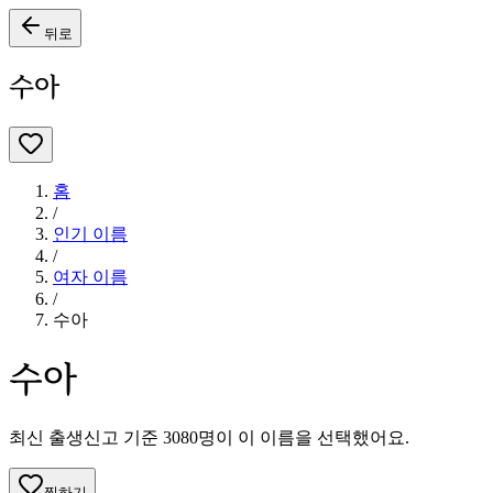
뒤로
수아
홈
/
인기 이름
/
여자
이름
/
수아
수아
최신 출생신고 기준
3080
명이 이 이름을 선택했어요.
찜하기