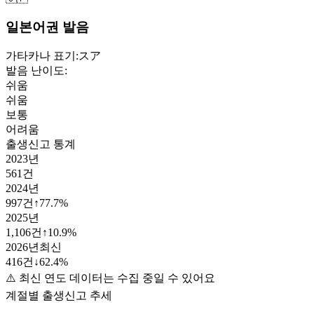
일본어권 발음
가타카나 표기:
スア
발음 난이도:
쉬움
쉬움
보통
어려움
출생신고 통계
2023
년
561
건
2024
년
997
건
↑
77.7
%
2025
년
1,106
건
↑
10.9
%
2026
년
최신
416
건
↓
62.4
%
⚠️ 최신 연도 데이터는 수집 중일 수 있어요
계절별 출생신고 추세