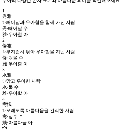
수아
의 다양한 한자 표기와 아름다운 의미를 확인해보세요
1
秀雅
✨
빼어남과 우아함을 함께 가진 사람
秀
·
빼어날 수
雅
·
우아할 아
2
修雅
✨
부지런히 닦아 우아함을 지닌 사람
修
·
닦을 수
雅
·
우아할 아
3
水雅
✨
맑고 우아한 사람
水
·
물 수
雅
·
우아할 아
4
壽娥
✨
오래도록 아름다움을 간직한 사람
壽
·
장수 수
娥
·
아름다울 아
💡