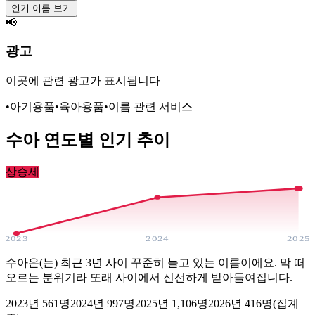
인기 이름 보기
📢
광고
이곳에 관련 광고가 표시됩니다
•
아기용품
•
육아용품
•
이름 관련 서비스
수아
연도별 인기 추이
상승세
2023
2024
2025
수아은(는) 최근 3년 사이 꾸준히 늘고 있는 이름이에요. 막 떠
오르는 분위기라 또래 사이에서 신선하게 받아들여집니다.
2023
년
561
명
2024
년
997
명
2025
년
1,106
명
2026년
416
명(집계