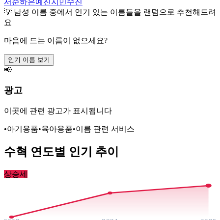
서준
하은
예진
지민
수진
💡
남성
이름 중에서 인기 있는 이름들을 랜덤으로 추천해드려
요
마음에 드는 이름이 없으세요?
인기 이름 보기
📢
광고
이곳에 관련 광고가 표시됩니다
•
아기용품
•
육아용품
•
이름 관련 서비스
수혁
연도별 인기 추이
상승세