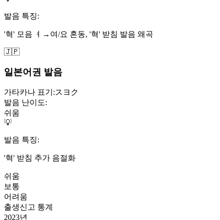
발음 특징:
'혁' 모음 ㅕ→여/요 혼동, '혁' 받침 발음 왜곡
🇯🇵
일본어권 발음
가타카나 표기:
スヨク
발음 난이도:
쉬움
💡
발음 특징:
'혁' 받침 추가 음절화
쉬움
보통
어려움
출생신고 통계
2023
년