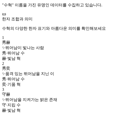
"
수혁
" 이름을 가진 유명인 데이터를 수집하고 있습니다.
📜
한자 조합과 의미
수혁
의 다양한 한자 표기와 아름다운 의미를 확인해보세요
1
秀赫
✨
뛰어남이 빛나는 사람
秀
·
뛰어남 수
赫
·
빛남 혁
2
秀奕
✨
품격 있는 뛰어남을 지닌 이
秀
·
뛰어남 수
奕
·
기품 혁
3
守赫
✨
뛰어남을 지켜가는 밝은 존재
守
·
지킴 수
赫
·
빛남 혁