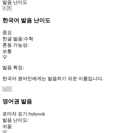
발음 난이도
🇰🇷
한국어 발음 난이도
중요
한글 발음:
수혁
혼동 가능성:
보통
💡
발음 특징:
한국어 원어민에게는 발음하기 쉬운 이름입니다.
🇺🇸
영어권 발음
로마자 표기:
Suhyeok
발음 난이도:
쉬움
💡