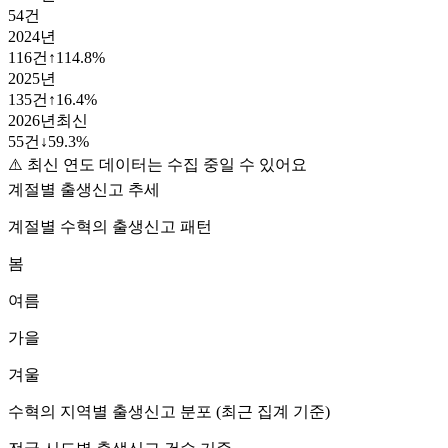
54
건
2024
년
116
건
↑
114.8
%
2025
년
135
건
↑
16.4
%
2026
년
최신
55
건
↓
59.3
%
⚠️ 최신 연도 데이터는 수집 중일 수 있어요
계절별 출생신고 추세
계절별
수혁
의 출생신고 패턴
봄
여름
가을
겨울
수혁
의 지역별 출생신고 분포 (최근 집계 기준)