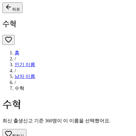
뒤로
수혁
홈
/
인기 이름
/
남자
이름
/
수혁
수혁
최신 출생신고 기준
360
명이 이 이름을 선택했어요.
찜하기