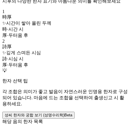
시후
의 다양한 한자 표기와 아름다운 의미를 확인해보세요
1
時厚
✨
시간이 쌓아 올린 두께
時
·
시간 시
厚
·
두터움 후
2
詩厚
✨
깊게 스며든 시심
詩
·
시심 시
厚
·
두터움 후
💡
한자 선택 팁
각 조합은 의미가 좋고 발음이 자연스러운 인명용 한자로 구성
되어 있습니다. 마음에 드는 조합을 선택하여 출생신고 시 활
용하세요.
성씨 한자와 궁합 보기 (성명수리학)
Beta
해당 음의 한자 목록