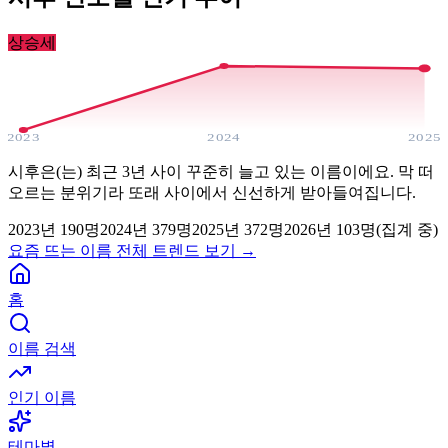
상승세
2023
2024
2025
시후은(는) 최근 3년 사이 꾸준히 늘고 있는 이름이에요. 막 떠
오르는 분위기라 또래 사이에서 신선하게 받아들여집니다.
2023
년
190
명
2024
년
379
명
2025
년
372
명
2026년
103
명(집계 중)
요즘 뜨는 이름 전체 트렌드 보기 →
홈
이름 검색
인기 이름
테마별