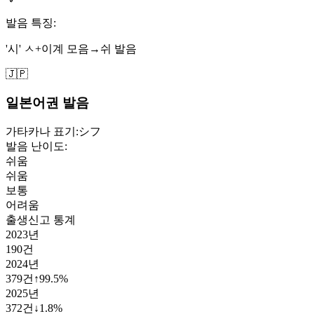
발음 특징:
'시' ㅅ+이계 모음→쉬 발음
🇯🇵
일본어권 발음
가타카나 표기:
シフ
발음 난이도:
쉬움
쉬움
보통
어려움
출생신고 통계
2023
년
190
건
2024
년
379
건
↑
99.5
%
2025
년
372
건
↓
1.8
%