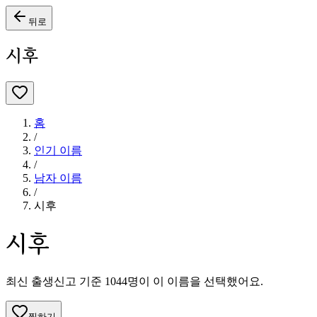
뒤로
시후
홈
/
인기 이름
/
남자
이름
/
시후
시후
최신 출생신고 기준
1044
명이 이 이름을 선택했어요.
찜하기