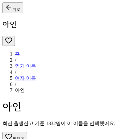
뒤로
아인
홈
/
인기 이름
/
여자
이름
/
아인
아인
최신 출생신고 기준
1832
명이 이 이름을 선택했어요.
찜하기