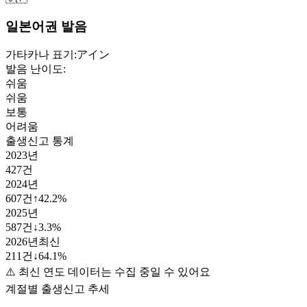
일본어권 발음
가타카나 표기:
アイン
발음 난이도:
쉬움
쉬움
보통
어려움
출생신고 통계
2023
년
427
건
2024
년
607
건
↑
42.2
%
2025
년
587
건
↓
3.3
%
2026
년
최신
211
건
↓
64.1
%
⚠️ 최신 연도 데이터는 수집 중일 수 있어요
계절별 출생신고 추세