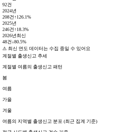
92
건
2024
년
208
건
↑
126.1
%
2025
년
246
건
↑
18.3
%
2026
년
최신
48
건
↓
80.5
%
⚠️ 최신 연도 데이터는 수집 중일 수 있어요
계절별 출생신고 추세
계절별
여름
의 출생신고 패턴
봄
여름
가을
겨울
여름
의 지역별 출생신고 분포 (최근 집계 기준)