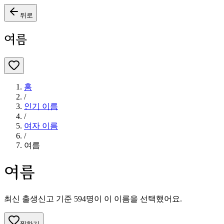
뒤로
여름
홈
/
인기 이름
/
여자
이름
/
여름
여름
최신 출생신고 기준
594
명이 이 이름을 선택했어요.
찜하기