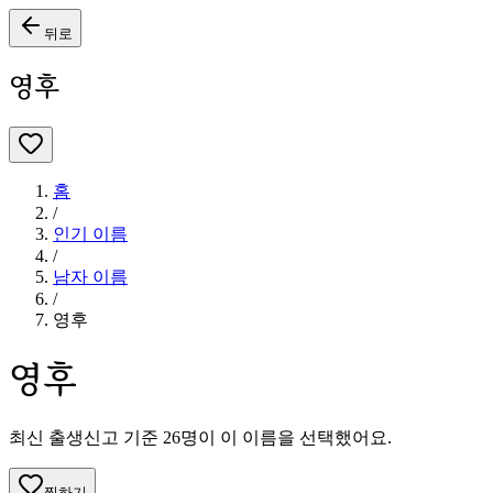
뒤로
영후
홈
/
인기 이름
/
남자
이름
/
영후
영후
최신 출생신고 기준
26
명이 이 이름을 선택했어요.
찜하기