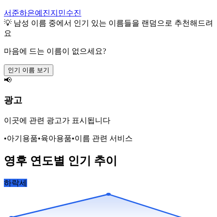
서준
하은
예진
지민
수진
💡
남성
이름 중에서 인기 있는 이름들을 랜덤으로 추천해드려
요
마음에 드는 이름이 없으세요?
인기 이름 보기
📢
광고
이곳에 관련 광고가 표시됩니다
•
아기용품
•
육아용품
•
이름 관련 서비스
영후
연도별 인기 추이
하락세