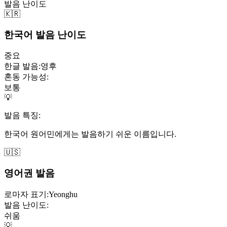
발음 난이도
🇰🇷
한국어 발음 난이도
중요
한글 발음:
영후
혼동 가능성:
보통
💡
발음 특징:
한국어 원어민에게는 발음하기 쉬운 이름입니다.
🇺🇸
영어권 발음
로마자 표기:
Yeonghu
발음 난이도:
쉬움
💡