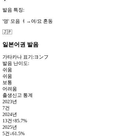
발음 특징:
'영' 모음 ㅕ→여/요 혼동
🇯🇵
일본어권 발음
가타카나 표기:
ヨンフ
발음 난이도:
쉬움
쉬움
보통
어려움
출생신고 통계
2023
년
7
건
2024
년
13
건
↑
85.7
%
2025
년
5
건
↓
61.5
%