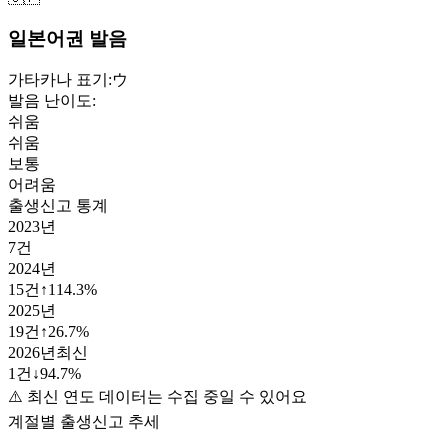
일본어권 발음
가타카나 표기:
ウ
발음 난이도:
쉬움
쉬움
보통
어려움
출생신고 통계
2023
년
7
건
2024
년
15
건
↑
114.3
%
2025
년
19
건
↑
26.7
%
2026
년
최신
1
건
↓
94.7
%
⚠️ 최신 연도 데이터는 수집 중일 수 있어요
계절별 출생신고 추세