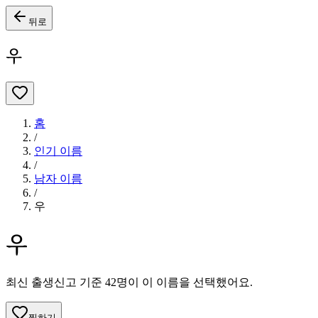
뒤로
우
홈
/
인기 이름
/
남자
이름
/
우
우
최신 출생신고 기준
42
명이 이 이름을 선택했어요.
찜하기