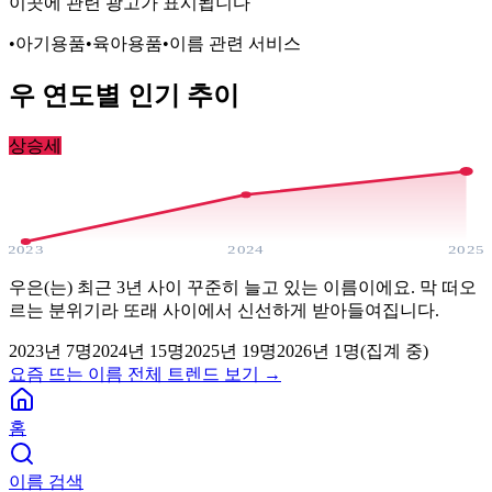
이곳에 관련 광고가 표시됩니다
•
아기용품
•
육아용품
•
이름 관련 서비스
우
연도별 인기 추이
상승세
2023
2024
2025
우은(는) 최근 3년 사이 꾸준히 늘고 있는 이름이에요. 막 떠오
르는 분위기라 또래 사이에서 신선하게 받아들여집니다.
2023
년
7
명
2024
년
15
명
2025
년
19
명
2026년
1
명(집계 중)
요즘 뜨는 이름 전체 트렌드 보기 →
홈
이름 검색