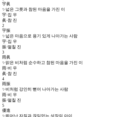
宇眞
✨
넓은 그릇과 참된 마음을 가진 이
宇
·
집 우
眞
·
참 진
2
宇振
✨
넓은 마음으로 용기 있게 나아가는 사람
宇
·
집 우
振
·
떨칠 진
3
雨眞
✨
맑은 비처럼 순수하고 참된 마음을 가진 이
雨
·
비 우
眞
·
참 진
4
雨振
✨
비처럼 강인히 뻗어 나아가는 사람
雨
·
비 우
振
·
떨칠 진
5
優進
✨
뛰어난 자질과 끊임없는 성장의 아이