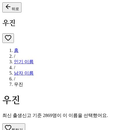
뒤로
우진
홈
/
인기 이름
/
남자
이름
/
우진
우진
최신 출생신고 기준
2869
명이 이 이름을 선택했어요.
찜하기