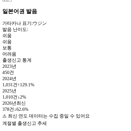
일본어권 발음
가타카나 표기:
ウジン
발음 난이도:
쉬움
쉬움
보통
어려움
출생신고 통계
2023
년
450
건
2024
년
1,031
건
↑
129.1
%
2025
년
1,010
건
↓
2
%
2026
년
최신
378
건
↓
62.6
%
⚠️ 최신 연도 데이터는 수집 중일 수 있어요
계절별 출생신고 추세