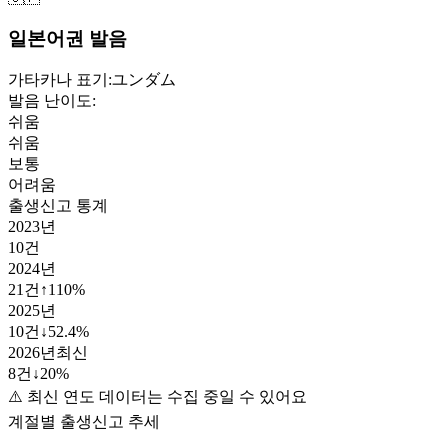
일본어권 발음
가타카나 표기:
ユンダム
발음 난이도:
쉬움
쉬움
보통
어려움
출생신고 통계
2023
년
10
건
2024
년
21
건
↑
110
%
2025
년
10
건
↓
52.4
%
2026
년
최신
8
건
↓
20
%
⚠️ 최신 연도 데이터는 수집 중일 수 있어요
계절별 출생신고 추세