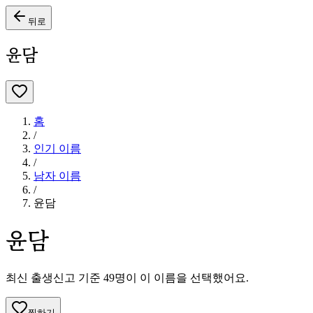
뒤로
윤담
홈
/
인기 이름
/
남자
이름
/
윤담
윤담
최신 출생신고 기준
49
명이 이 이름을 선택했어요.
찜하기