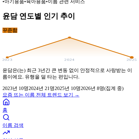
•
아기용품
•
육아용품
•
이름 관련 서비스
윤담
연도별 인기 추이
꾸준함
2023
2024
2025
윤담은(는) 최근 3년간 큰 변동 없이 안정적으로 사랑받는 이
름이에요. 유행을 덜 타는 편입니다.
2023
년
10
명
2024
년
21
명
2025
년
10
명
2026년
8
명(집계 중)
요즘 뜨는 이름 전체 트렌드 보기 →
홈
이름 검색