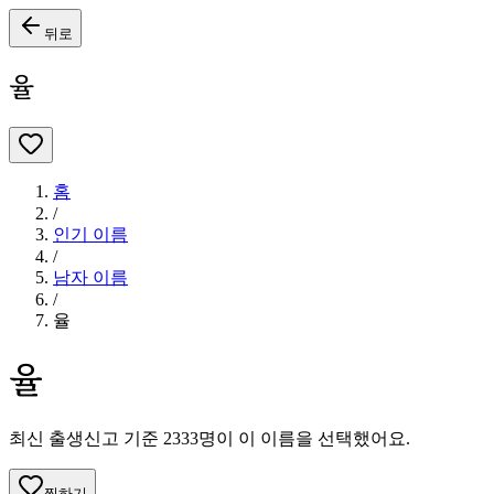
뒤로
율
홈
/
인기 이름
/
남자
이름
/
율
율
최신 출생신고 기준
2333
명이 이 이름을 선택했어요.
찜하기