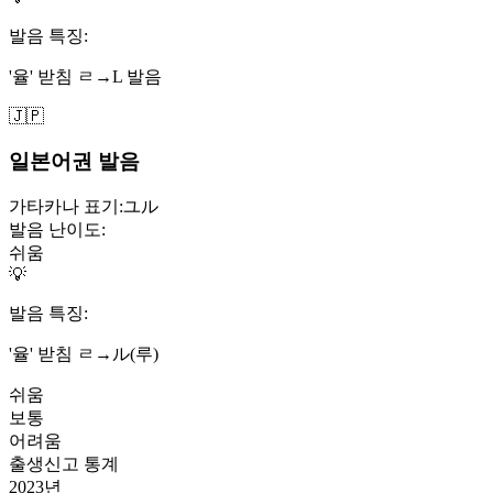
발음 특징:
'율' 받침 ㄹ→L 발음
🇯🇵
일본어권 발음
가타카나 표기:
ユル
발음 난이도:
쉬움
💡
발음 특징:
'율' 받침 ㄹ→ル(루)
쉬움
보통
어려움
출생신고 통계
2023
년