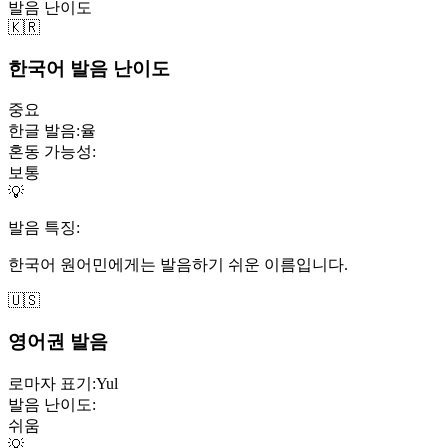
발음 난이도
🇰🇷
한국어 발음 난이도
중요
한글 발음:
율
혼동 가능성:
보통
💡
발음 특징:
한국어 원어민에게는 발음하기 쉬운 이름입니다.
🇺🇸
영어권 발음
로마자 표기:
Yul
발음 난이도:
쉬움
💡