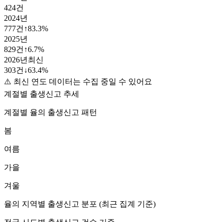
424
건
2024
년
777
건
↑
83.3
%
2025
년
829
건
↑
6.7
%
2026
년
최신
303
건
↓
63.4
%
⚠️ 최신 연도 데이터는 수집 중일 수 있어요
계절별 출생신고 추세
계절별
율
의 출생신고 패턴
봄
여름
가을
겨울
율
의 지역별 출생신고 분포 (최근 집계 기준)