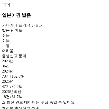
🇯🇵
일본어권 발음
가타카나 표기:
イジョン
발음 난이도:
쉬움
쉬움
보통
어려움
출생신고 통계
2023
년
36
건
2024
년
73
건
↑
102.8
%
2025
년
47
건
↓
35.6
%
2026
년
최신
18
건
↓
61.7
%
⚠️ 최신 연도 데이터는 수집 중일 수 있어요
계절별 출생신고 추세