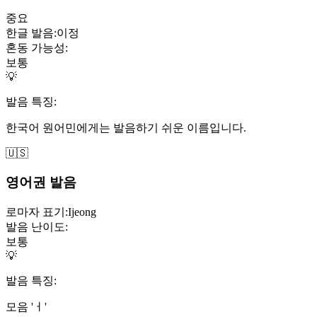
중요
한글 발음:
이정
혼동 가능성:
보통
💡
발음 특징:
한국어 원어민에게는 발음하기 쉬운 이름입니다.
🇺🇸
영어권 발음
로마자 표기:
Ijeong
발음 난이도:
보통
💡
발음 특징:
모음 'ㅓ'