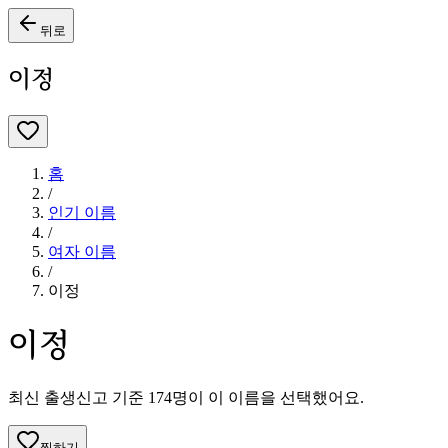
뒤로
이정
홈
/
인기 이름
/
여자
이름
/
이정
이정
최신 출생신고 기준
174
명이 이 이름을 선택했어요.
찜하기