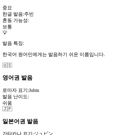
중요
한글 발음:
주빈
혼동 가능성:
보통
💡
발음 특징:
한국어 원어민에게는 발음하기 쉬운 이름입니다.
🇺🇸
영어권 발음
로마자 표기:
Jubin
발음 난이도:
쉬움
🇯🇵
일본어권 발음
가타카나 표기:
ジュビン