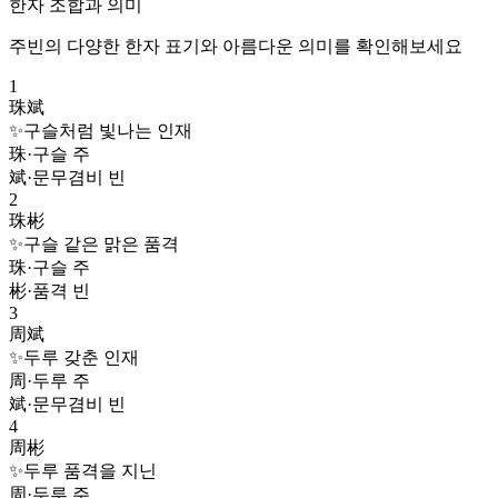
한자 조합과 의미
주빈
의 다양한 한자 표기와 아름다운 의미를 확인해보세요
1
珠斌
✨
구슬처럼 빛나는 인재
珠
·
구슬 주
斌
·
문무겸비 빈
2
珠彬
✨
구슬 같은 맑은 품격
珠
·
구슬 주
彬
·
품격 빈
3
周斌
✨
두루 갖춘 인재
周
·
두루 주
斌
·
문무겸비 빈
4
周彬
✨
두루 품격을 지닌
周
·
두루 주