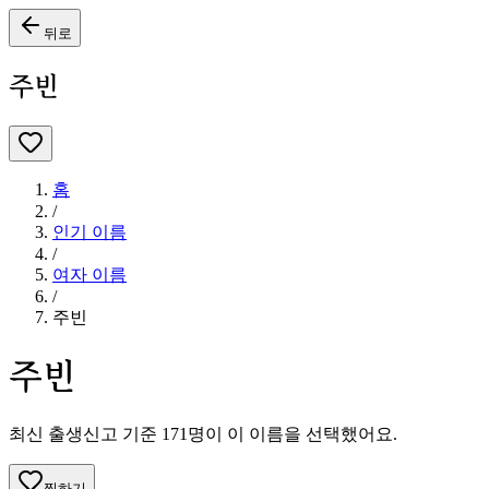
뒤로
주빈
홈
/
인기 이름
/
여자
이름
/
주빈
주빈
최신 출생신고 기준
171
명이 이 이름을 선택했어요.
찜하기