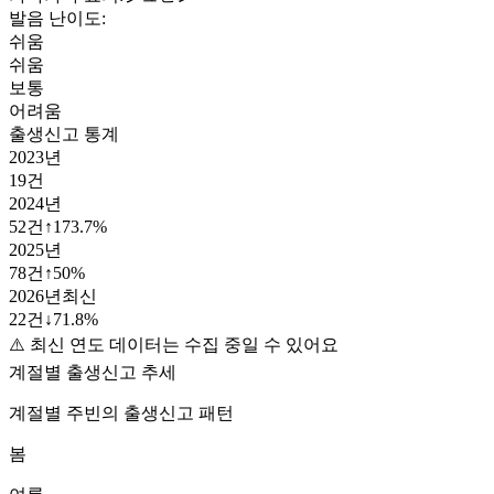
발음 난이도:
쉬움
쉬움
보통
어려움
출생신고 통계
2023
년
19
건
2024
년
52
건
↑
173.7
%
2025
년
78
건
↑
50
%
2026
년
최신
22
건
↓
71.8
%
⚠️ 최신 연도 데이터는 수집 중일 수 있어요
계절별 출생신고 추세
계절별
주빈
의 출생신고 패턴
봄