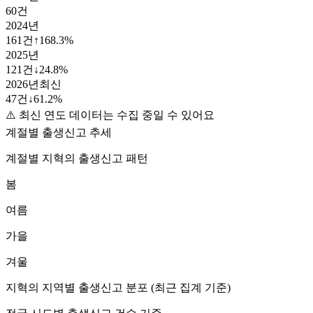
60
건
2024
년
161
건
↑
168.3
%
2025
년
121
건
↓
24.8
%
2026
년
최신
47
건
↓
61.2
%
⚠️ 최신 연도 데이터는 수집 중일 수 있어요
계절별 출생신고 추세
계절별
지혁
의 출생신고 패턴
봄
여름
가을
겨울
지혁
의 지역별 출생신고 분포 (최근 집계 기준)