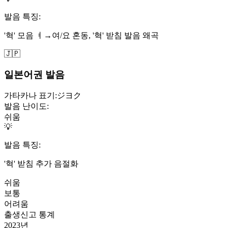
발음 특징:
'혁' 모음 ㅕ→여/요 혼동, '혁' 받침 발음 왜곡
🇯🇵
일본어권 발음
가타카나 표기:
ジヨク
발음 난이도:
쉬움
💡
발음 특징:
'혁' 받침 추가 음절화
쉬움
보통
어려움
출생신고 통계
2023
년