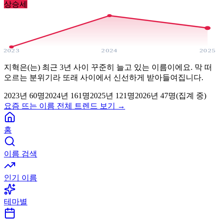
상승세
2023
2024
2025
지혁은(는) 최근 3년 사이 꾸준히 늘고 있는 이름이에요. 막 떠
오르는 분위기라 또래 사이에서 신선하게 받아들여집니다.
2023
년
60
명
2024
년
161
명
2025
년
121
명
2026년
47
명(집계 중)
요즘 뜨는 이름 전체 트렌드 보기 →
홈
이름 검색
인기 이름
테마별