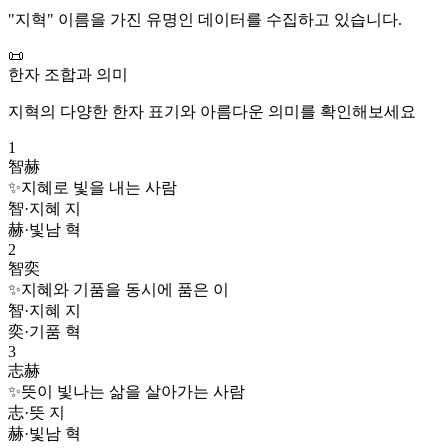
"
지혁
" 이름을 가진 유명인 데이터를 수집하고 있습니다.
📜
한자 조합과 의미
지혁
의 다양한 한자 표기와 아름다운 의미를 확인해보세요
1
智赫
✨
지혜로 빛을 내는 사람
智
·
지혜 지
赫
·
빛남 혁
2
智奕
✨
지혜와 기품을 동시에 품은 이
智
·
지혜 지
奕
·
기품 혁
3
志赫
✨
뜻이 빛나는 삶을 살아가는 사람
志
·
뜻 지
赫
·
빛남 혁