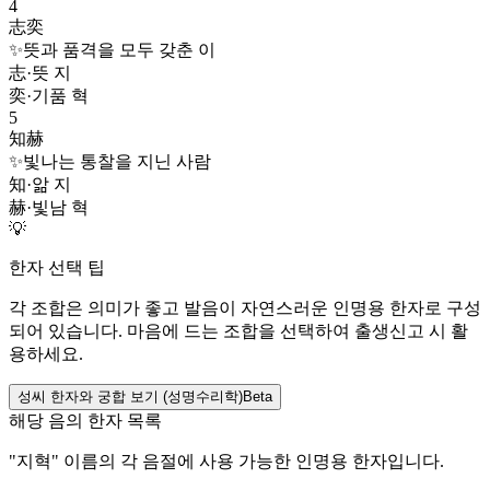
4
志奕
✨
뜻과 품격을 모두 갖춘 이
志
·
뜻 지
奕
·
기품 혁
5
知赫
✨
빛나는 통찰을 지닌 사람
知
·
앎 지
赫
·
빛남 혁
💡
한자 선택 팁
각 조합은 의미가 좋고 발음이 자연스러운 인명용 한자로 구성
되어 있습니다. 마음에 드는 조합을 선택하여 출생신고 시 활
용하세요.
성씨 한자와 궁합 보기 (성명수리학)
Beta
해당 음의 한자 목록
"
지혁
" 이름의 각 음절에 사용 가능한 인명용 한자입니다.