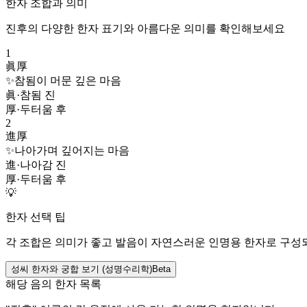
한자 조합과 의미
진후
의 다양한 한자 표기와 아름다운 의미를 확인해보세요
1
眞厚
✨
참됨이 머문 깊은 마음
眞
·
참됨 진
厚
·
두터움 후
2
進厚
✨
나아가며 깊어지는 마음
進
·
나아감 진
厚
·
두터움 후
💡
한자 선택 팁
각 조합은 의미가 좋고 발음이 자연스러운 인명용 한자로 구성
성씨 한자와 궁합 보기 (성명수리학)
Beta
해당 음의 한자 목록