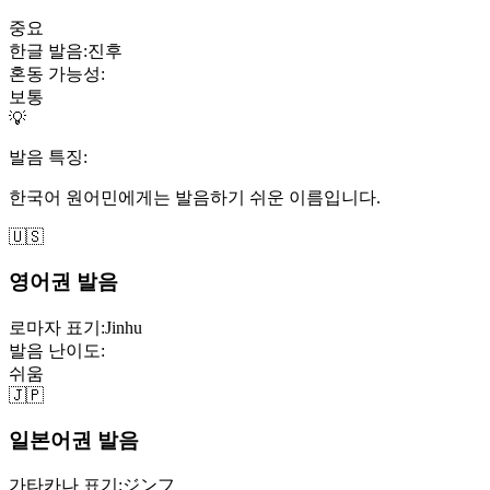
중요
한글 발음:
진후
혼동 가능성:
보통
💡
발음 특징:
한국어 원어민에게는 발음하기 쉬운 이름입니다.
🇺🇸
영어권 발음
로마자 표기:
Jinhu
발음 난이도:
쉬움
🇯🇵
일본어권 발음
가타카나 표기:
ジンフ