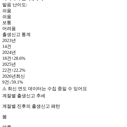
발음 난이도:
쉬움
쉬움
보통
어려움
출생신고 통계
2023
년
14
건
2024
년
18
건
↑
28.6
%
2025
년
22
건
↑
22.2
%
2026
년
최신
9
건
↓
59.1
%
⚠️ 최신 연도 데이터는 수집 중일 수 있어요
계절별 출생신고 추세
계절별
진후
의 출생신고 패턴
봄