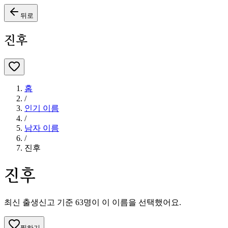
뒤로
진후
홈
/
인기 이름
/
남자
이름
/
진후
진후
최신 출생신고 기준
63
명이 이 이름을 선택했어요.
찜하기