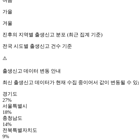
여름
가을
겨울
진후
의 지역별 출생신고 분포 (최근 집계 기준)
전국 시도별 출생신고 건수 기준
⚠️
출생신고 데이터 변동 안내
최신 출생신고 데이터가 현재 수집 중이어서 값이 변동될 수 있
경기도
27
%
서울특별시
18
%
충청남도
14
%
전북특별자치도
9
%