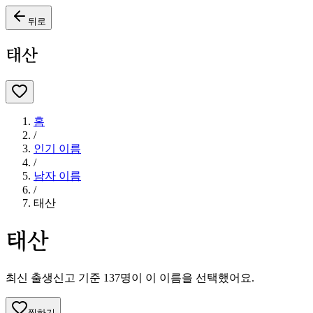
뒤로
태산
홈
/
인기 이름
/
남자
이름
/
태산
태산
최신 출생신고 기준
137
명이 이 이름을 선택했어요.
찜하기