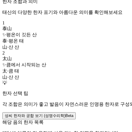
한자 조합과 의미
태산
의 다양한 한자 표기와 아름다운 의미를 확인해보세요
1
泰山
✨
평온이 깃든 산
泰
·
평온 태
山
·
산 산
2
太山
✨
큼에서 시작되는 산
太
·
큼 태
山
·
산 산
💡
한자 선택 팁
각 조합은 의미가 좋고 발음이 자연스러운 인명용 한자로 구성
성씨 한자와 궁합 보기 (성명수리학)
Beta
해당 음의 한자 목록