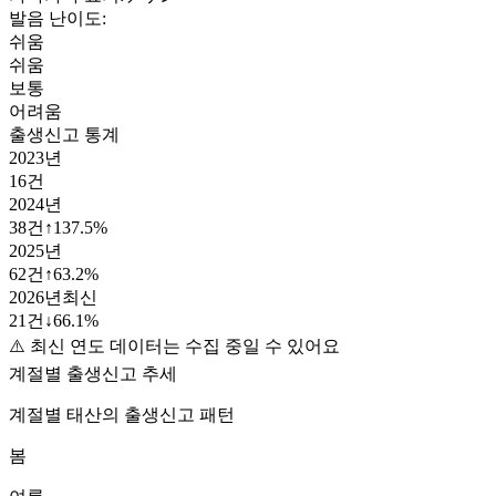
발음 난이도:
쉬움
쉬움
보통
어려움
출생신고 통계
2023
년
16
건
2024
년
38
건
↑
137.5
%
2025
년
62
건
↑
63.2
%
2026
년
최신
21
건
↓
66.1
%
⚠️ 최신 연도 데이터는 수집 중일 수 있어요
계절별 출생신고 추세
계절별
태산
의 출생신고 패턴
봄