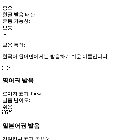
중요
한글 발음:
태산
혼동 가능성:
보통
💡
발음 특징:
한국어 원어민에게는 발음하기 쉬운 이름입니다.
🇺🇸
영어권 발음
로마자 표기:
Taesan
발음 난이도:
쉬움
🇯🇵
일본어권 발음
가타카나 표기:
テサン