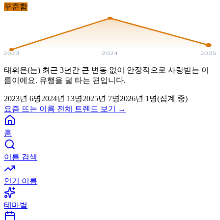
꾸준함
2023
2024
2025
태휘은(는) 최근 3년간 큰 변동 없이 안정적으로 사랑받는 이
름이에요. 유행을 덜 타는 편입니다.
2023
년
6
명
2024
년
13
명
2025
년
7
명
2026년
1
명(집계 중)
요즘 뜨는 이름 전체 트렌드 보기 →
홈
이름 검색
인기 이름
테마별