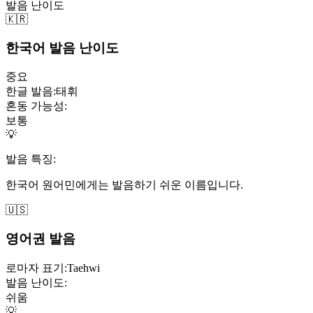
발음 난이도
🇰🇷
한국어 발음 난이도
중요
한글 발음:
태휘
혼동 가능성:
보통
💡
발음 특징:
한국어 원어민에게는 발음하기 쉬운 이름입니다.
🇺🇸
영어권 발음
로마자 표기:
Taehwi
발음 난이도:
쉬움
💡