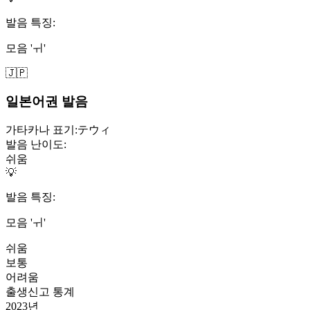
발음 특징:
모음 'ㅟ'
🇯🇵
일본어권 발음
가타카나 표기:
テウィ
발음 난이도:
쉬움
💡
발음 특징:
모음 'ㅟ'
쉬움
보통
어려움
출생신고 통계
2023
년