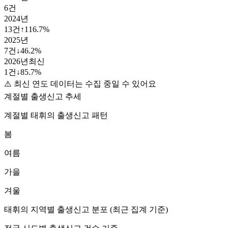
6
건
2024
년
13
건
↑
116.7
%
2025
년
7
건
↓
46.2
%
2026
년
최신
1
건
↓
85.7
%
⚠️ 최신 연도 데이터는 수집 중일 수 있어요
계절별 출생신고 추세
계절별
태휘
의 출생신고 패턴
봄
여름
가을
겨울
태휘
의 지역별 출생신고 분포 (최근 집계 기준)