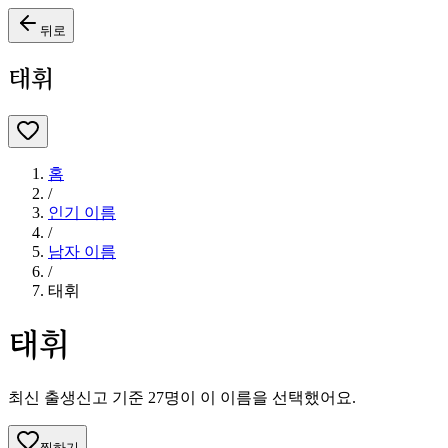
뒤로
태휘
홈
/
인기 이름
/
남자
이름
/
태휘
태휘
최신 출생신고 기준
27
명이 이 이름을 선택했어요.
찜하기