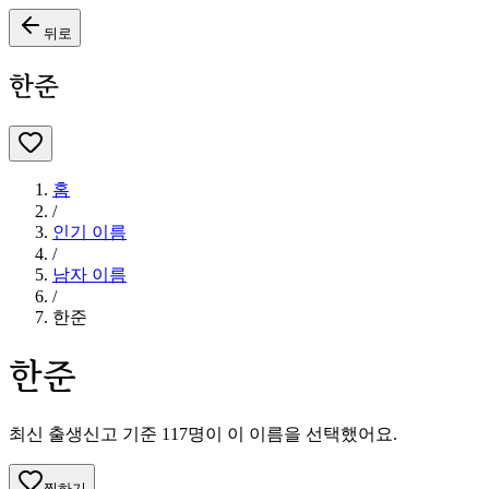
뒤로
한준
홈
/
인기 이름
/
남자
이름
/
한준
한준
최신 출생신고 기준
117
명이 이 이름을 선택했어요.
찜하기