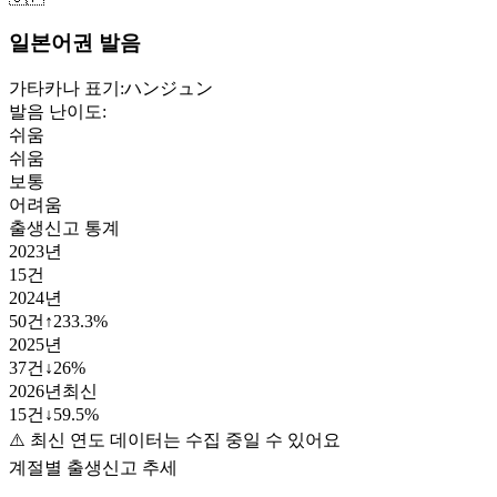
일본어권 발음
가타카나 표기:
ハンジュン
발음 난이도:
쉬움
쉬움
보통
어려움
출생신고 통계
2023
년
15
건
2024
년
50
건
↑
233.3
%
2025
년
37
건
↓
26
%
2026
년
최신
15
건
↓
59.5
%
⚠️ 최신 연도 데이터는 수집 중일 수 있어요
계절별 출생신고 추세