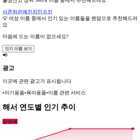
출생신고 상위 500개 이름 중에서 추천해드려요
서준
하은
예진
지민
수진
💡
여성
이름 중에서 인기 있는 이름들을 랜덤으로 추천해드려
요
마음에 드는 이름이 없으세요?
인기 이름 보기
📢
광고
이곳에 관련 광고가 표시됩니다
•
아기용품
•
육아용품
•
이름 관련 서비스
해서
연도별 인기 추이
상승세