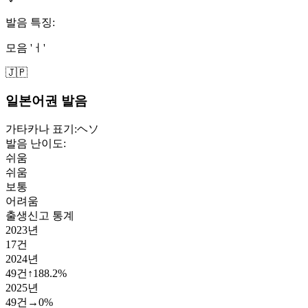
발음 특징:
모음 'ㅓ'
🇯🇵
일본어권 발음
가타카나 표기:
ヘソ
발음 난이도:
쉬움
쉬움
보통
어려움
출생신고 통계
2023
년
17
건
2024
년
49
건
↑
188.2
%
2025
년
49
건
→
0
%