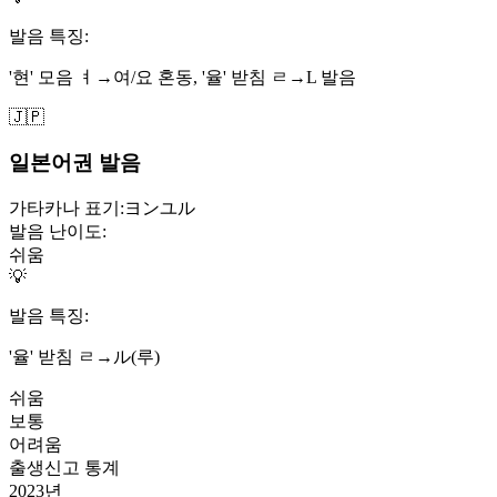
발음 특징:
'현' 모음 ㅕ→여/요 혼동, '율' 받침 ㄹ→L 발음
🇯🇵
일본어권 발음
가타카나 표기:
ヨンユル
발음 난이도:
쉬움
💡
발음 특징:
'율' 받침 ㄹ→ル(루)
쉬움
보통
어려움
출생신고 통계
2023
년