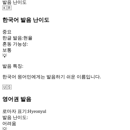
발음 난이도
🇰🇷
한국어 발음 난이도
중요
한글 발음:
현율
혼동 가능성:
보통
💡
발음 특징:
한국어 원어민에게는 발음하기 쉬운 이름입니다.
🇺🇸
영어권 발음
로마자 표기:
Hyeonyul
발음 난이도:
어려움
💡