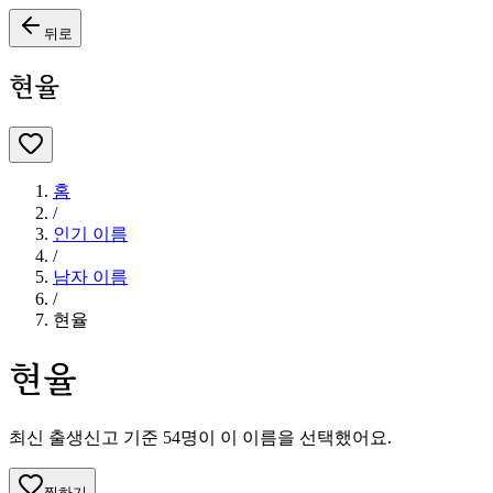
뒤로
현율
홈
/
인기 이름
/
남자
이름
/
현율
현율
최신 출생신고 기준
54
명이 이 이름을 선택했어요.
찜하기