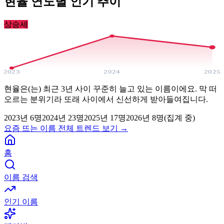
현율
연도별 인기 추이
상승세
2023
2024
2025
현율은(는) 최근 3년 사이 꾸준히 늘고 있는 이름이에요. 막 떠
오르는 분위기라 또래 사이에서 신선하게 받아들여집니다.
2023
년
6
명
2024
년
23
명
2025
년
17
명
2026년
8
명(집계 중)
요즘 뜨는 이름 전체 트렌드 보기 →
홈
이름 검색
인기 이름