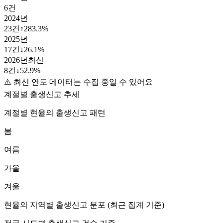
6
건
2024
년
23
건
↑
283.3
%
2025
년
17
건
↓
26.1
%
2026
년
최신
8
건
↓
52.9
%
⚠️ 최신 연도 데이터는 수집 중일 수 있어요
계절별 출생신고 추세
계절별
현율
의 출생신고 패턴
봄
여름
가을
겨울
현율
의 지역별 출생신고 분포 (최근 집계 기준)