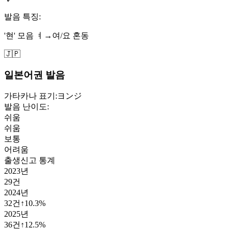
발음 특징:
'현' 모음 ㅕ→여/요 혼동
🇯🇵
일본어권 발음
가타카나 표기:
ヨンジ
발음 난이도:
쉬움
쉬움
보통
어려움
출생신고 통계
2023
년
29
건
2024
년
32
건
↑
10.3
%
2025
년
36
건
↑
12.5
%