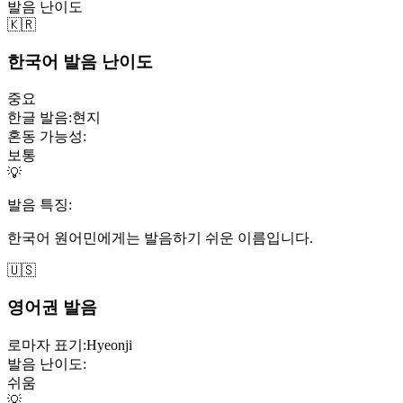
발음 난이도
🇰🇷
한국어 발음 난이도
중요
한글 발음:
현지
혼동 가능성:
보통
💡
발음 특징:
한국어 원어민에게는 발음하기 쉬운 이름입니다.
🇺🇸
영어권 발음
로마자 표기:
Hyeonji
발음 난이도:
쉬움
💡