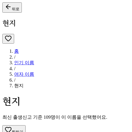
뒤로
현지
홈
/
인기 이름
/
여자
이름
/
현지
현지
최신 출생신고 기준
109
명이 이 이름을 선택했어요.
찜하기