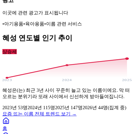
광고
이곳에 관련 광고가 표시됩니다
•
아기용품
•
육아용품
•
이름 관련 서비스
혜성
연도별 인기 추이
상승세
2023
2024
2025
혜성은(는) 최근 3년 사이 꾸준히 늘고 있는 이름이에요. 막 떠
오르는 분위기라 또래 사이에서 신선하게 받아들여집니다.
2023
년
53
명
2024
년
115
명
2025
년
147
명
2026년
44
명(집계 중)
요즘 뜨는 이름 전체 트렌드 보기 →
홈