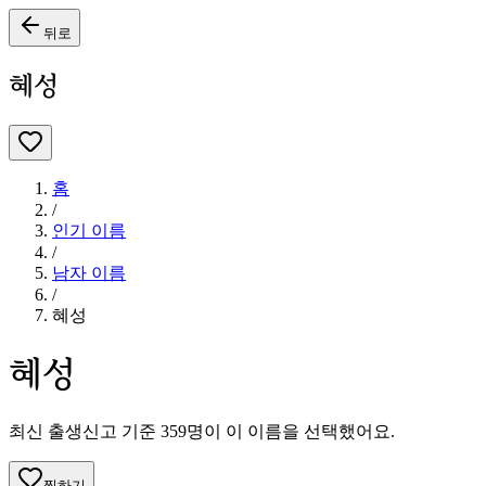
뒤로
혜성
홈
/
인기 이름
/
남자
이름
/
혜성
혜성
최신 출생신고 기준
359
명이 이 이름을 선택했어요.
찜하기