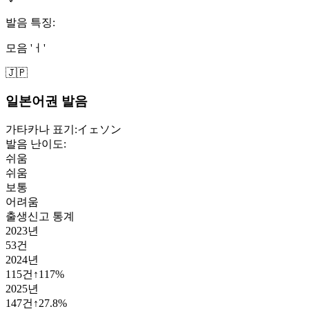
발음 특징:
모음 'ㅓ'
🇯🇵
일본어권 발음
가타카나 표기:
イェソン
발음 난이도:
쉬움
쉬움
보통
어려움
출생신고 통계
2023
년
53
건
2024
년
115
건
↑
117
%
2025
년
147
건
↑
27.8
%