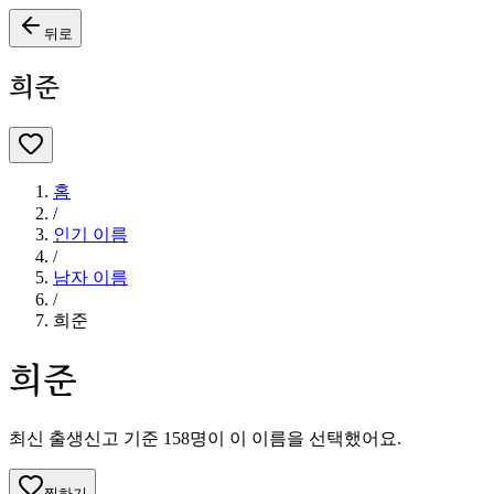
뒤로
희준
홈
/
인기 이름
/
남자
이름
/
희준
희준
최신 출생신고 기준
158
명이 이 이름을 선택했어요.
찜하기