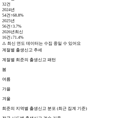
32
건
2024
년
54
건
↑
68.8
%
2025
년
56
건
↑
3.7
%
2026
년
최신
16
건
↓
71.4
%
⚠️ 최신 연도 데이터는 수집 중일 수 있어요
계절별 출생신고 추세
계절별
희준
의 출생신고 패턴
봄
여름
가을
겨울
희준
의 지역별 출생신고 분포 (최근 집계 기준)