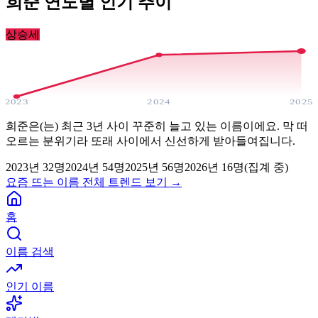
희준
연도별 인기 추이
상승세
2023
2024
2025
희준은(는) 최근 3년 사이 꾸준히 늘고 있는 이름이에요. 막 떠
오르는 분위기라 또래 사이에서 신선하게 받아들여집니다.
2023
년
32
명
2024
년
54
명
2025
년
56
명
2026년
16
명(집계 중)
요즘 뜨는 이름 전체 트렌드 보기 →
홈
이름 검색
인기 이름