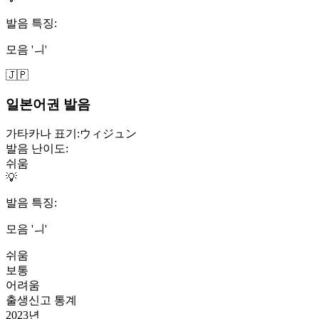
발음 특징:
모음 'ㅢ'
🇯🇵
일본어권 발음
가타카나 표기:
ウィジュン
발음 난이도:
쉬움
💡
발음 특징:
모음 'ㅢ'
쉬움
보통
어려움
출생신고 통계
2023
년