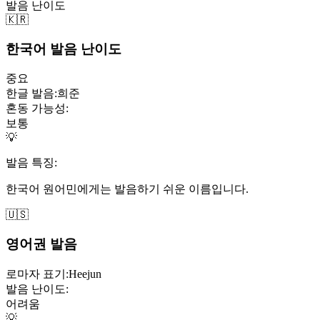
발음 난이도
🇰🇷
한국어 발음 난이도
중요
한글 발음:
희준
혼동 가능성:
보통
💡
발음 특징:
한국어 원어민에게는 발음하기 쉬운 이름입니다.
🇺🇸
영어권 발음
로마자 표기:
Heejun
발음 난이도:
어려움
💡