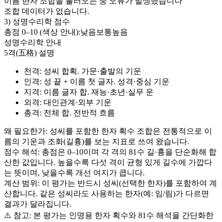
이름 한자 조합을 불러오는 중 오류가 발생했습니다
조합 데이터가 없습니다.
3) 성명수리학 점수
총점 0–
10
(색상 안내):
낮음
보통
높음
성명수리학 안내
5격(五格) 설명
천격
: 성씨 합획. 가문·출발의 기운
인격
: 성 끝 + 이름 첫 글자. 성격·중심 기운
지격
: 이름 글자 합. 재능·초년·실무 운
외격
: 대인관계·외부 기운
총격
: 전체 합. 전반적 흐름
왜 필요한가: 성씨를 포함한 한자 획수 조합은 전통적으로 이
름의 기운과 조화(길흉)를 보는 지표로 쓰여 왔습니다.
점수 해석: 총점은 0–
10
이며 각 격의 81수 길·흉을 단순화해 합
산한 값입니다. 높을수록 다섯 격이 균형 있게 길수에 가깝다
는 뜻이며, 낮을수록 개선 여지가 큽니다.
계산 범위: 이 평가는 반드시
성씨(선택한 한자)
를 포함하여 계
산합니다. 같은 성씨라도 사용하는 한자(예: 임/림)가 다르면
결과가 달라집니다.
⚠️ 참고: 본 평가는 인명용 한자 획수와 81수 해석을 간단화한