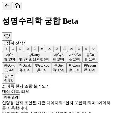
성명수리학 궁합
Beta
1) 성씨 선택
*
ㄱ
ㄴ
ㄷ
ㄹ
ㅁ
ㅂ
ㅅ
ㅇ
ㅈ
ㅊ
ㅌ
ㅍ
ㅎ
가
Ga
강
Kang
계
Gye
고
Ko/Go
골
Gol
賈
13
획
姜
9
획
康
11
획
江
6
획
桂
10
획
高
10
획
骨
10
획
공
Gong
곽
Gwak
구
Gu/Koo
국
Guk
권
Kwon
금
Geum
孔
4
획
郭
15
획
具
8
획
鞠
17
획
權
15
획
琴
12
획
김
Kim
金
8
획
2) 이름 한자 조합 불러오기
대상 이름:
리오
이름 변경
인명용 한자 조합은 기존 페이지의 "한자 조합과 의미" 데이터
를 사용합니다.